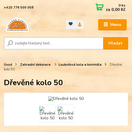
0
ks
+420 776 500 058
za
0,00 Kč
Menu
Hledat
Úvod
Zahradní dekorace
Loukoťová kola a kormidla
Dřevěné
kolo 50
Dřevěné kolo 50