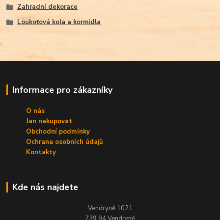
Zahradní dekorace
Loukoťová kola a kormidla
Informace pro zákazníky
O nás
Jan nakupovat
Obchodní podmínky
Ochrana osobních údajů
Kontakty
Kde nás najdete
Vendryně 1021
739 94 Vendryně