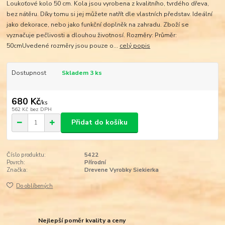
Loukoťové kolo 50 cm. Kola jsou vyrobena z kvalitního, tvrdého dřeva,
bez nátěru. Díky tomu si jej můžete natřít dle vlastních představ. Ideální
jako dekorace, nebo jako funkční doplněk na zahradu. Zboží se
vyznačuje pečlivosti a dlouhou životnosí. Rozměry: Průměr:
50cmUvedené rozměry jsou pouze o...
celý popis
Dostupnost
Skladem 3 ks
680 Kč
/
ks
562 Kč
bez DPH
Přidat do košíku
Číslo produktu:
5422
Povrch:
Přírodní
Značka:
Drevene Vyrobky Siekierka
Do oblíbených
Nejlepší poměr kvality a ceny