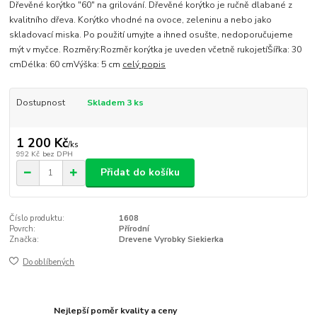
Dřevěné korýtko "60" na grilování. Dřevěné korýtko je ručně dlabané z
kvalitního dřeva. Korýtko vhodné na ovoce, zeleninu a nebo jako
skladovací miska. Po použití umyjte a ihned osušte, nedoporučujeme
mýt v myčce. Rozměry:Rozměr korýtka je uveden včetně rukojetíŠířka: 30
cmDélka: 60 cmVýška: 5 cm
celý popis
Dostupnost
Skladem 3 ks
1 200 Kč
/
ks
992 Kč
bez DPH
Přidat do košíku
Číslo produktu:
1608
Povrch:
Přírodní
Značka:
Drevene Vyrobky Siekierka
Do oblíbených
Nejlepší poměr kvality a ceny