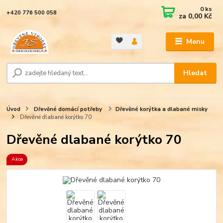
0
ks
+420 776 500 058
za
0,00 Kč
Menu
Hledat
Úvod
Dřevěné domácí potřeby
Dřevěné korýtka a dlabané misky
Dřevěné dlabané korýtko 70
Dřevěné dlabané korýtko 70
Akce