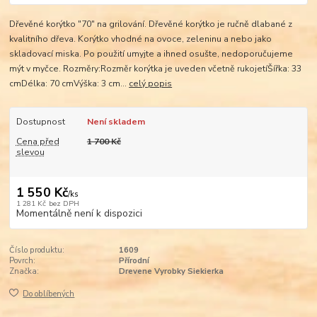
Dřevěné korýtko "70" na grilování. Dřevěné korýtko je ručně dlabané z
kvalitního dřeva. Korýtko vhodné na ovoce, zeleninu a nebo jako
skladovací miska. Po použití umyjte a ihned osušte, nedoporučujeme
mýt v myčce. Rozměry:Rozměr korýtka je uveden včetně rukojetíŠířka: 33
cmDélka: 70 cmVýška: 3 cm...
celý popis
Dostupnost
Není skladem
Cena před
1 700 Kč
slevou
1 550 Kč
/
ks
1 281 Kč
bez DPH
Momentálně není k dispozici
Číslo produktu:
1609
Povrch:
Přírodní
Značka:
Drevene Vyrobky Siekierka
Do oblíbených