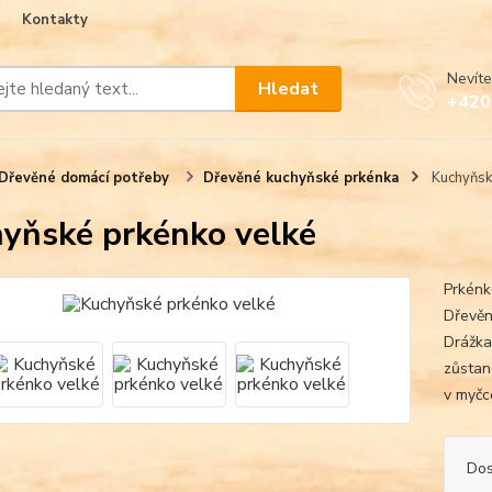
Kontakty
Nevíte
Hledat
+420
Dřevěné domácí potřeby
Dřevěné kuchyňské prkénka
Kuchyňsk
yňské prkénko velké
Prkénk
Dřevěn
Drážka
zůstan
v myčc
Dos