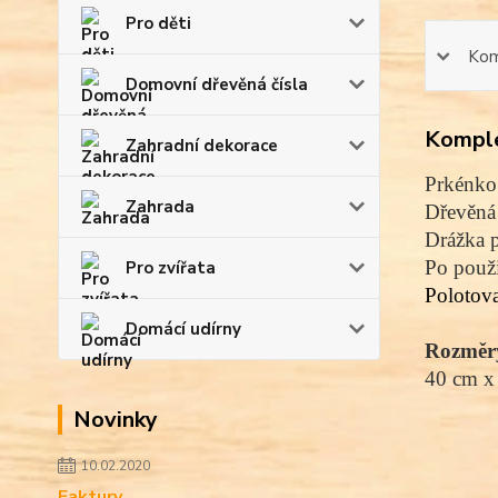
Pro děti
Kom
Domovní dřevěná čísla
Komple
Zahradní dekorace
Prkénko 
Zahrada
Dřevěná 
Drážka p
Po použi
Pro zvířata
Polotov
Domácí udírny
Rozměr
40 cm x
Novinky
10.02.2020
Faktury