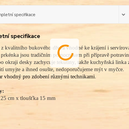
pletní specifikace
tní specifikace
z kvalitního bukového dřeva vhodné ke krájení i servírov
prkénka jsou tradičním pomocníkem při přípravě potravin
o okraji desky zachycuje tekutiny, takže kuchyňská linka z
tí umyjte a ihned osušte, nedoporučujeme mýt v myčce.
ar vhodný pro zdobení různými technikami
.
y:
 25 cm x tloušťka 15 mm