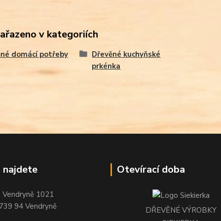
zařazeno v kategoriích
né domácí potřeby
Dřevěné kuchyňské
prkénka
 najdete
Otevírací doba
Vendryně 1021
739 94 Vendryně
DŘEVĚNÉ VÝROBKY