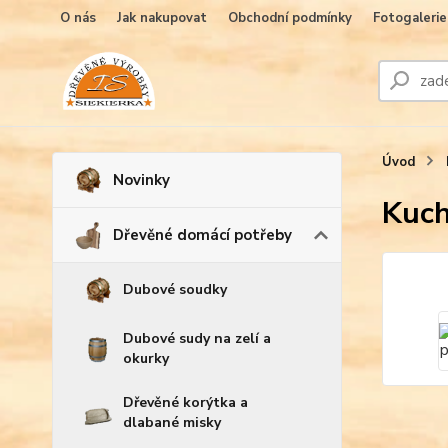
O nás
Jak nakupovat
Obchodní podmínky
Fotogalerie
Úvod
Novinky
Kuch
Dřevěné domácí potřeby
Dubové soudky
Dubové sudy na zelí a
okurky
Dřevěné korýtka a
dlabané misky