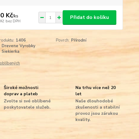
0 Kč
/
ks
Přidat do košíku
 Kč
bez DPH
roduktu:
1406
Povrch:
Přírodní
Drevene Vyrobky
Siekierka
oblíbených
Široké možnosti
Na trhu více než 20
doprav a plateb
let
Zvolte si své oblíbené
Naše dlouhodobé
poskytovatele služeb.
zkušenosti a stabilní
provoz jsou zárukou
kvality.