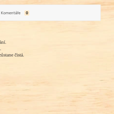
Komentáře
0
ání.
.
ůstane čistá.