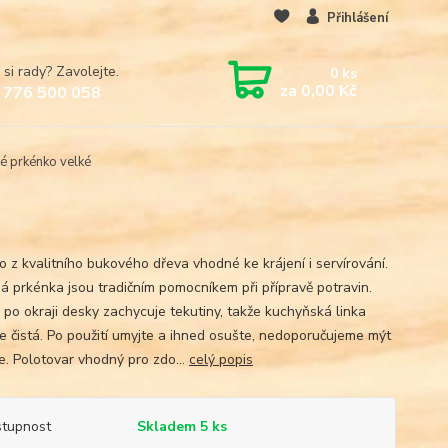
Přihlášení
 si rady? Zavolejte.
0
ks
za
0,00 Kč
 776 500 058
é prkénko velké
o z kvalitního bukového dřeva vhodné ke krájení i servírování.
á prkénka jsou tradičním pomocníkem při přípravě potravin.
 po okraji desky zachycuje tekutiny, takže kuchyňská linka
e čistá. Po použití umyjte a ihned osušte, nedoporučujeme mýt
e. Polotovar vhodný pro zdo...
celý popis
tupnost
Skladem 5 ks