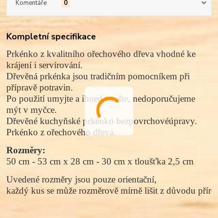
Komentáře
0
Kompletní specifikace
Prkénko z kvalitního
ořechového
dřeva vhodné ke
krájení i servírování.
Dřevěná prkénka jsou tradičním pomocníkem při
přípravě potravin.
Po použití umyjte a ihned osušte, nedoporučujeme
mýt v myčce.
Dřevěné kuchyňské prkénko
bez
povrchové
úpravy.
Prkénko z ořechového dřeva.
Rozměry:
50 cm - 53 cm x 28 cm - 30 cm
 x tloušťka 2,5 cm
Uvedené rozměry jsou pouze orientační, 
každý kus se může rozměrově mírně lišit z důvodu přírod