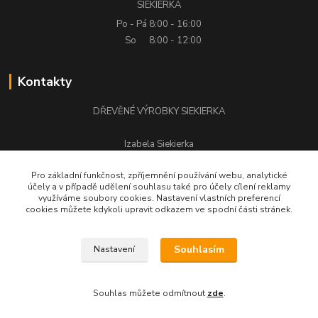
SIEKIERKA
Po - Pá
8:00 - 16:00
So
8:00 - 12:00
Kontakty
DŘEVĚNÉ VÝROBKY SIEKIERKA
Izabela Siekierka
+420 776 500 058
Pro základní funkčnost, zpříjemnění používání webu, analytické
účely a v případě udělení souhlasu také pro účely cílení reklamy
stolarstwo.siekierka@seznam.cz
využíváme soubory cookies. Nastavení vlastních preferencí
cookies můžete kdykoli upravit odkazem ve spodní části stránek.
Souhlasím
Nastavení
DŘEVĚNÉ VÝROBKY SIEKIERKA © Všechna práva vyhrazena.
Souhlas můžete odmítnout
zde
.
Vytvořeno na
Eshop-rychle.cz