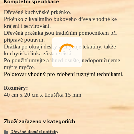
Kompletní specifikace
Dřevěné kuchyňské prkénko.
Prkénko z kvalitního bukového dřeva vhodné ke
krájení i servírování.
Dřevěná prkénka jsou tradičním pomocníkem při
přípravě potravin.
Drážka po okraji desky zachycuje tekutiny, takže
kuchyňská linka zůstane čistá.
Po použití umyjte a ihned osušte, nedoporučujeme
mýt v myčce.
Polotovar vhodný pro zdobení různými technikami
.
Rozměry:
40 cm x 20 cm x tloušťka 15 mm
Zboží zařazeno v kategoriích
Dřevěné domácí potřeby