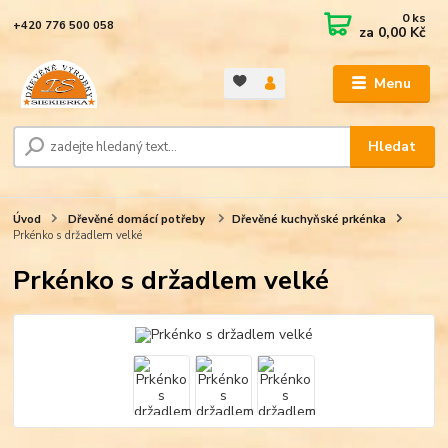
0
ks
+420 776 500 058
za
0,00 Kč
Menu
Hledat
Úvod
Dřevěné domácí potřeby
Dřevěné kuchyňské prkénka
Prkénko s držadlem velké
Prkénko s držadlem velké