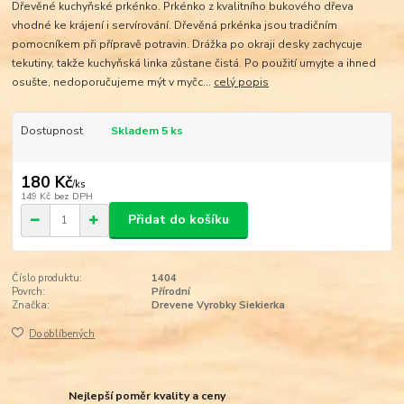
Dřevěné kuchyňské prkénko. Prkénko z kvalitního bukového dřeva
vhodné ke krájení i servírování. Dřevěná prkénka jsou tradičním
pomocníkem při přípravě potravin. Drážka po okraji desky zachycuje
tekutiny, takže kuchyňská linka zůstane čistá. Po použití umyjte a ihned
osušte, nedoporučujeme mýt v myčc...
celý popis
Dostupnost
Skladem 5 ks
180 Kč
/
ks
149 Kč
bez DPH
Přidat do košíku
Číslo produktu:
1404
Povrch:
Přírodní
Značka:
Drevene Vyrobky Siekierka
Do oblíbených
Nejlepší poměr kvality a ceny