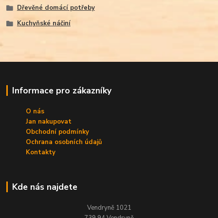
Dřevěné domácí potřeby
Kuchyňské náčiní
Informace pro zákazníky
O nás
Jan nakupovat
Obchodní podmínky
Ochrana osobních údajů
Kontakty
Kde nás najdete
Vendryně 1021
739 94 Vendryně