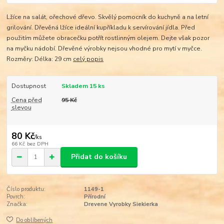
Lžíce na salát, ořechové dřevo. Skvělý pomocník do kuchyně a na letní
grilování. Dřevěná lžíce ideální kupříkladu k servírování jídla. Před
použitím můžete obracečku potřít rostlinným olejem. Dejte však pozor
na myčku nádobí. Dřevěné výrobky nejsou vhodné pro mytí v myčce.
Rozměry: Délka: 29 cm
celý popis
Dostupnost
Skladem 15 ks
Cena před
95 Kč
slevou
80 Kč
/
ks
66 Kč
bez DPH
Přidat do košíku
Číslo produktu:
1149-1
Povrch:
Přírodní
Značka:
Drevene Vyrobky Siekierka
Do oblíbených