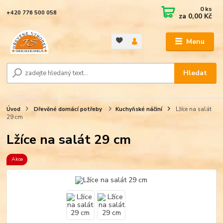
0
ks
+420 776 500 058
za
0,00 Kč
Menu
Hledat
Úvod
Dřevěné domácí potřeby
Kuchyňské náčiní
Lžíce na salát
29 cm
Lžíce na salát 29 cm
Akce