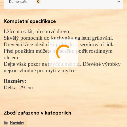
Komentáře
0
Kompletní specifikace
Lžíce na salát, ořechové dřevo.
Skvělý pomocník do kuchyně a na letní grilování.
Dřevěná lžíce ideální kupříkladu k servírování jídla.
Před použitím můžete obracečku
potřít rostlinným
olejem.
Dejte však pozor na myčku nádobí. Dřevěné výrobky
nejsou vhodné pro mytí v myčce.
Rozměry: 
Délka: 29 cm
Zboží zařazeno v kategoriích
Novinky