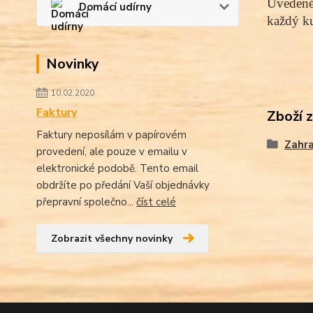
Uvedené 
Domácí udírny
každý ku
Novinky
10.02.2020
Faktury
Zboží 
Faktury neposílám v papírovém
Zahra
provedení, ale pouze v emailu v
elektronické podobě. Tento email
obdržíte po předání Vaší objednávky
přepravní společno...
číst celé
Zobrazit všechny novinky