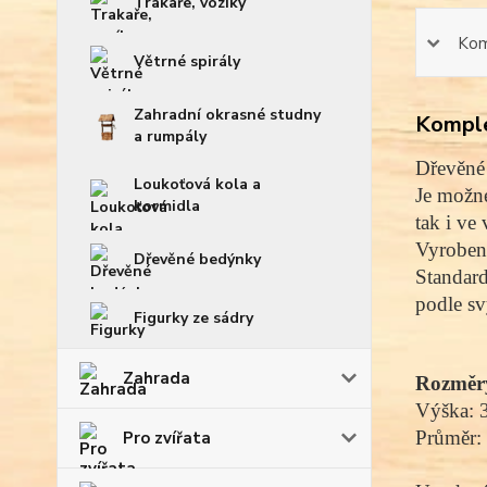
Trakaře, vozíky
Kom
Větrné spirály
Zahradní okrasné studny
Komple
a rumpály
Dřevěné 
Loukoťová kola a
Je možné
kormidla
tak i ve
Vyroben
Dřevěné bedýnky
Standard
podle sv
Figurky ze sádry
Zahrada
Rozměr
Výška: 
Průměr:
Pro zvířata