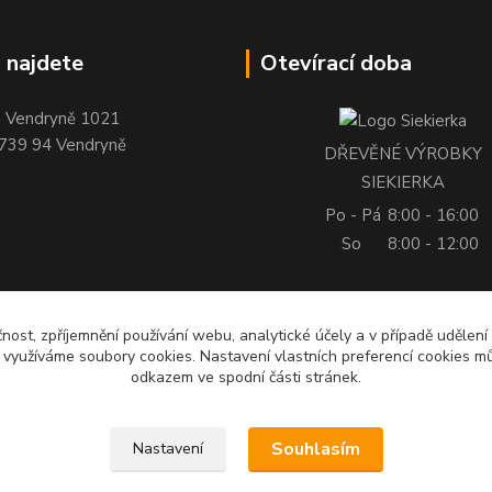
 najdete
Otevírací doba
Vendryně 1021
739 94 Vendryně
DŘEVĚNÉ VÝROBKY
SIEKIERKA
Po - Pá
8:00 - 16:00
So
8:00 - 12:00
čnost, zpříjemnění používání webu, analytické účely a v případě udělení
y využíváme soubory cookies. Nastavení vlastních preferencí cookies mů
odkazem ve spodní části stránek.
Souhlasím
Nastavení