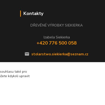
Kontakty
DŘEVĚNÉ VÝROBKY SIEKIERKA
Izabela Siekierka
+420 776 500 058
stolarstwo.siekierka@seznam.cz
 souhlasu také pro
žete kdykoli upravit