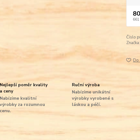
80
661
Číslo p
Značka:
Do 
Nejlepší poměr kvality
Ruční výroba
a ceny
Nabízíme unikátní
Nabízíme kvalitní
výrobky vyrobené s
výrobky za rozumnou
láskou a péčí.
cenu.