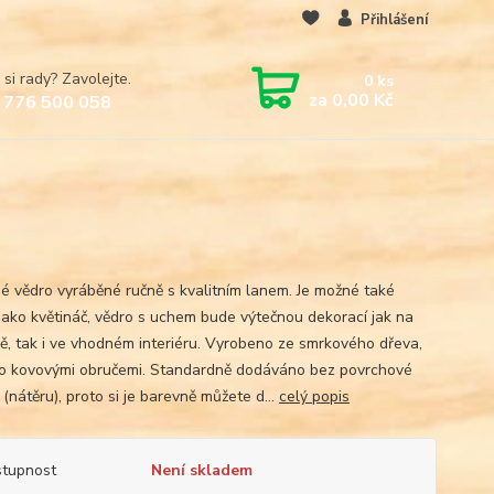
Přihlášení
 si rady? Zavolejte.
0
ks
za
0,00 Kč
 776 500 058
é vědro vyráběné ručně s kvalitním lanem. Je možné také
 jako květináč, vědro s uchem bude výtečnou dekorací jak na
ě, tak i ve vhodném interiéru. Vyrobeno ze smrkového dřeva,
o kovovými obručemi. Standardně dodáváno bez povrchové
(nátěru), proto si je barevně můžete d...
celý popis
tupnost
Není skladem