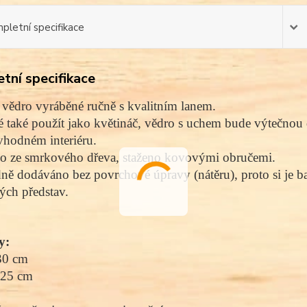
pletní specifikace
tní specifikace
vědro vyráběné ručně s kvalitním lanem.
 také použít jako květináč, vědro s uchem bude výtečnou 
 vhodném interiéru.
o ze smrkového dřeva, staženo kovovými obručemi.
ně dodáváno bez povrchové úpravy (nátěru), proto si je b
ých představ.
y:
30 cm
 25 cm