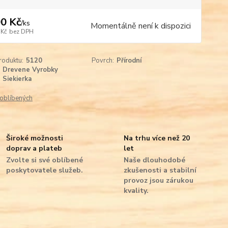
0 Kč
/
ks
Momentálně není k dispozici
 Kč
bez DPH
roduktu:
5120
Povrch:
Přírodní
Drevene Vyrobky
Siekierka
oblíbených
Široké možnosti
Na trhu více než 20
doprav a plateb
let
Zvolte si své oblíbené
Naše dlouhodobé
poskytovatele služeb.
zkušenosti a stabilní
provoz jsou zárukou
kvality.