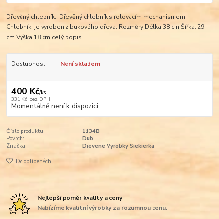
Dřevěný chlebník. Dřevěný chlebník s rolovacím mechanismem.
Chlebník je vyroben z bukového dřeva. Rozměry:Délka 38 cm Šířka: 29
cm Výška 18 cm
celý popis
Dostupnost
Není skladem
400 Kč
/
ks
331 Kč
bez DPH
Momentálně není k dispozici
Číslo produktu:
1134B
Povrch:
Dub
Značka:
Drevene Vyrobky Siekierka
Do oblíbených
Nejlepší poměr kvality a ceny
Nabízíme kvalitní výrobky za rozumnou cenu.