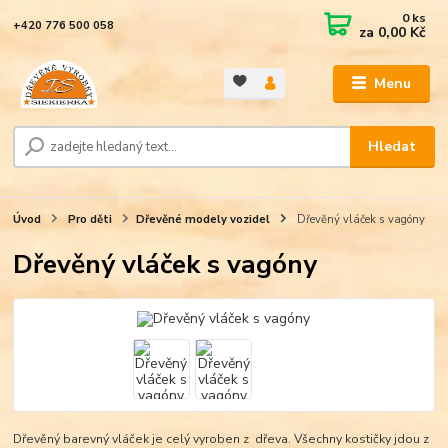
0
ks
+420 776 500 058
za
0,00 Kč
Menu
Hledat
Úvod
Pro děti
Dřevěné modely vozidel
Dřevěný vláček s vagóny
Dřevěný vláček s vagóny
Dřevěný barevný vláček je celý vyroben z dřeva. Všechny kostičky jdou z