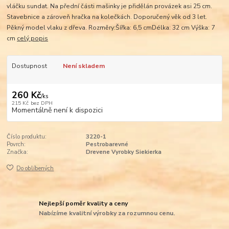
vláčku sundat. Na přední části mašinky je přidělán provázek asi 25 cm.
Stavebnice a zároveň hračka na kolečkách. Doporučený věk od 3 let.
Pěkný model vlaku z dřeva. Rozměry:Šířka: 6,5 cmDélka: 32 cm Výška: 7
cm
celý popis
Dostupnost
Není skladem
260 Kč
/
ks
215 Kč
bez DPH
Momentálně není k dispozici
Číslo produktu:
3220-1
Povrch:
Pestrobarevné
Značka:
Drevene Vyrobky Siekierka
Do oblíbených
Nejlepší poměr kvality a ceny
Nabízíme kvalitní výrobky za rozumnou cenu.