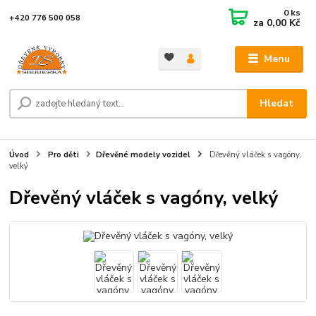
0
ks
+420 776 500 058
za
0,00 Kč
Menu
Hledat
Úvod
Pro děti
Dřevěné modely vozidel
Dřevěný vláček s vagóny,
velký
Dřevěný vláček s vagóny, velký