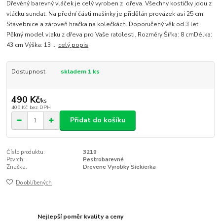
Dřevěný barevný vláček je celý vyroben z dřeva. Všechny kostičky jdou z
vláčku sundat. Na přední části mašinky je přidělán provázek asi 25 cm.
Stavebnice a zároveň hračka na kolečkách. Doporučený věk od 3 let.
Pěkný model vlaku z dřeva pro Vaše ratolesti. Rozměry:Šířka: 8 cmDélka:
43 cm Výška: 13 ...
celý popis
Dostupnost
skladem 1 ks
490 Kč
/
ks
405 Kč
bez DPH
Přidat do košíku
Číslo produktu:
3219
Povrch:
Pestrobarevné
Značka:
Drevene Vyrobky Siekierka
Do oblíbených
Nejlepší poměr kvality a ceny