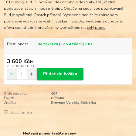
10 l dubový sud. Dubový soudek na víno a destiláty-10L, včetně
podstavce, zátky a mosazné pípy. Obruče na sudu jsou pozinkované.
Sud je vypálený. Povrch přírodní . Vyrobené tradičním způsobem ,
povrchově voskované včelím voskem. Soudky vyráběné z dubového
dřeva jsou vhodné pro všechny typy pálenek,...
celý popis
Dostupnost
Na zakázku (3 do 4 týdnů) 1 ks
3 600 Kč
/
ks
2 975 Kč
bez DPH
Přidat do košíku
Číslo produktu:
407
Povrch:
Přírodní
Značka:
Drevene Vyrobky Siekierka
Do oblíbených
Nejlepší poměr kvality a ceny