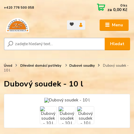
0
ks
+420 776 500 058
za
0,00 Kč
Menu
Hledat
Úvod
Dřevěné domácí potřeby
Dubové soudky
Dubový soudek -
10 l
Dubový soudek - 10 l