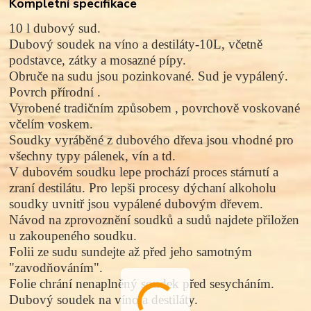
Kompletní specifikace
10 l dubový sud.
Dubový soudek na víno a destiláty-10L, včetně
podstavce, zátky a mosazné pípy.
Obruče na sudu jsou pozinkované. Sud je vypálený.
Povrch přírodní .
Vyrobené tradičním způsobem , povrchově voskované
včelím voskem.
Soudky vyráběné z dubového dřeva jsou vhodné pro
všechny typy pálenek, vín a td.
V dubovém soudku lepe prochází proces stárnutí a
zraní destilátu. Pro lepši procesy dýchaní alkoholu
soudky uvnitř jsou vypálené dubovým dřevem.
Návod na zprovoznění soudků a sudů najdete přiložen
u zakoupeného soudku.
Folii ze sudu sundejte až před jeho samotným
"zavodňováním".
Folie chrání nenaplněný soudek před sesycháním.
Dubový soudek na víno a destiláty.