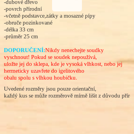
-dubové dřevo
-povrch přírodní
-včetně podstavce,zátky a mosazné pípy
-obruče pozinkované
-délka 33 cm
-průměr 25 cm
DOPORUČENÍ:
Nikdy nenechejte soudky
vyschnout! Pokud se soudek nepoužívá,
uložte jej do sklepa, kde je vysoká vlhkost, nebo jej
hermeticky uzavřete do igelitového
obalu spolu s vlhkou houbičku.
Uvedené rozměry jsou pouze orientační, 
každý kus se může rozměrově mírně lišit z důvodu přírod