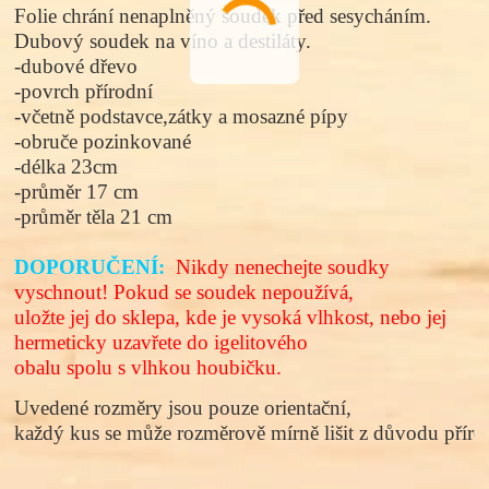
Folie chrání nenaplněný soudek před sesycháním.
Dubový soudek na víno a destiláty.
-dubové dřevo
-povrch přírodní
-včetně podstavce,zátky a mosazné pípy
-obruče pozinkované
-délka 23cm
-průměr 17 cm
-průměr těla 21 cm
DOPORUČENÍ:
Nikdy nenechejte soudky
vyschnout! Pokud se soudek nepoužívá,
uložte jej do sklepa, kde je vysoká vlhkost, nebo jej
hermeticky uzavřete do igelitového
obalu spolu s vlhkou houbičku.
Uvedené rozměry jsou pouze orientační, 
každý kus se může rozměrově mírně lišit z důvodu přírod