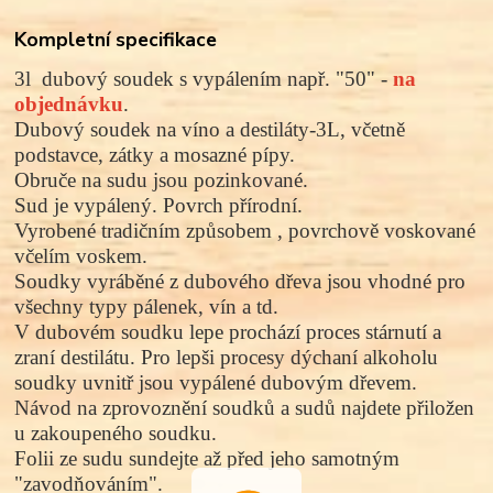
Kompletní specifikace
3l dubový soudek
s vypálením
např.
"50" -
na
objednávku
.
Dubový soudek na víno a destiláty-3L, včetně
podstavce, zátky a mosazné pípy.
Obruče na sudu jsou pozinkované.
Sud je vypálený. Povrch přírodní.
Vyrobené tradičním způsobem , povrchově voskované
včelím voskem.
Soudky vyráběné z dubového dřeva jsou vhodné pro
všechny typy pálenek, vín a td.
V dubovém soudku lepe prochází proces stárnutí a
zraní destilátu. Pro lepši procesy dýchaní alkoholu
soudky uvnitř jsou vypálené dubovým dřevem.
Návod na zprovoznění soudků a sudů najdete přiložen
u zakoupeného soudku.
Folii ze sudu sundejte až před jeho samotným
"zavodňováním".