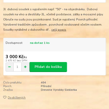
3l dubový soudek s vypálením např. "50" - na objednávku. Dubový
soudek na víno a destiláty-3L, včetně podstavce, zátky a mosazné pípy.
Obruče na sudu jsou pozinkované. Sud je vypálený. Povrch přírodní.
Vyrobené tradičním způsobem , povrchově voskované včelím voskem.
Soudky vyráběné z dubového dř...
celý popis
Dostupnost
na dotaz 1 ks
3 000 Kč
/
ks
2 479 Kč
bez DPH
Přidat do košíku
Číslo produktu:
404
Povrch:
Přírodní
Značka:
Drevene Vyrobky Siekierka
Do oblíbených