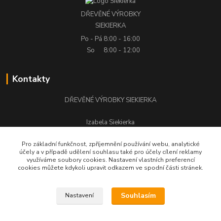
DŘEVĚNÉ VÝROBKY
SIEKIERKA
Po - Pá
8:00 - 16:00
So
8:00 - 12:00
Kontakty
DŘEVĚNÉ VÝROBKY SIEKIERKA
Izabela Siekierka
+420 776 500 058
Pro základní funkčnost, zpříjemnění používání webu, analytické
účely a v případě udělení souhlasu také pro účely cílení reklamy
stolarstwo.siekierka@seznam.cz
využíváme soubory cookies. Nastavení vlastních preferencí
cookies můžete kdykoli upravit odkazem ve spodní části stránek.
Souhlasím
Nastavení