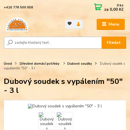
0
ks
+420 776 500 058
za
0,00 Kč
Menu
Hledat
Úvod
Dřevěné domácí potřeby
Dubové soudky
Dubový soudek s
vypálením "50" - 3 l
Dubový soudek s vypálením "50"
- 3 l