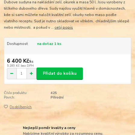
Dubove sudyna na nakládání zelí, okurek a masa 50 l. Jsou vyrobeny z
těžkého dubového dřeva. Sudy najdou využití hlavně v domácnostech,
kde si sami můžete naložit kvalitní zelí, okurky nebo maso podle
vlatního receptu. Sud je nutno skladovat ve vlhkém, chladnějším sklepě
nebo místnosti, a pokud v ...
celý popis
Dostupnost
na dotaz 1 ks
6 400 Kč
/
ks
5 289 Kč
bez DPH
Přidat do košíku
Číslo produktu:
425
Povrch:
Přírodní
Do oblíbených
Nejlepší poměr kvality a ceny
Nabízíme kvalitní výrobky za rozumnou cenu.