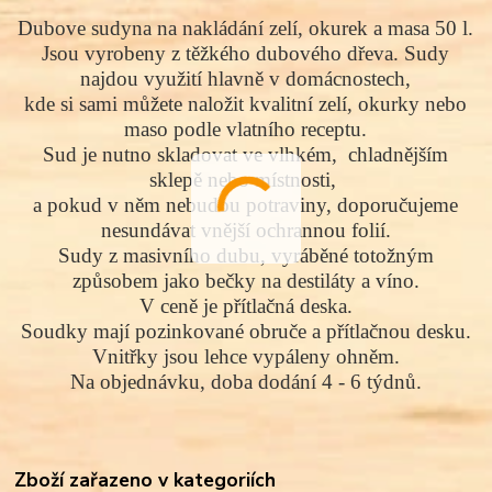
Dubove sudyna na nakládání zelí, okurek a masa 50 l.
Jsou vyrobeny z těžkého dubového dřeva. Sudy
najdou využití hlavně v domácnostech,
kde si sami můžete naložit kvalitní zelí, okurky nebo
maso podle vlatního receptu.
Sud je nutno skladovat ve vlhkém, chladnějším
sklepě nebo místnosti,
a pokud v něm nebudou potraviny, doporučujeme
nesundávat vnější ochrannou folií.
Sudy z masivního dubu, vyráběné totožným
způsobem jako bečky na destiláty a víno.
V ceně je přítlačná deska.
Soudky mají p
ozinkované
obruče a přítlačnou desku.
Vnitřky jsou lehce vypáleny ohněm.
Na objednávku, doba dodání 4 - 6 týdnů.
Zboží zařazeno v kategoriích