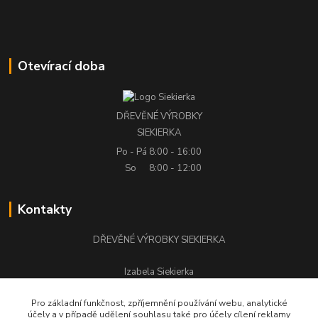
Otevírací doba
DŘEVĚNÉ VÝROBKY
SIEKIERKA
Po - Pá
8:00 - 16:00
So
8:00 - 12:00
Kontakty
DŘEVĚNÉ VÝROBKY SIEKIERKA
Izabela Siekierka
+420 776 500 058
Pro základní funkčnost, zpříjemnění používání webu, analytické
účely a v případě udělení souhlasu také pro účely cílení reklamy
stolarstwo.siekierka@seznam.cz