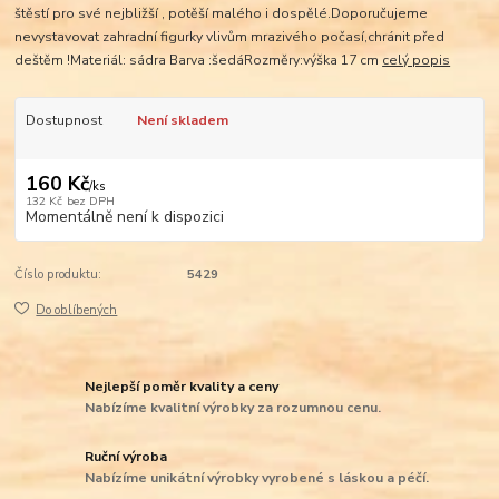
štěstí pro své nejbližší , potěší malého i dospělé.Doporučujeme
nevystavovat zahradní figurky vlivům mrazivého počasí,chránit před
deštěm !Materiál: sádra Barva :šedáRozměry:výška 17 cm
celý popis
Dostupnost
Není skladem
160 Kč
/
ks
132 Kč
bez DPH
Momentálně není k dispozici
Číslo produktu:
5429
Do oblíbených
Nejlepší poměr kvality a ceny
Nabízíme kvalitní výrobky za rozumnou cenu.
Ruční výroba
Nabízíme unikátní výrobky vyrobené s láskou a péčí.