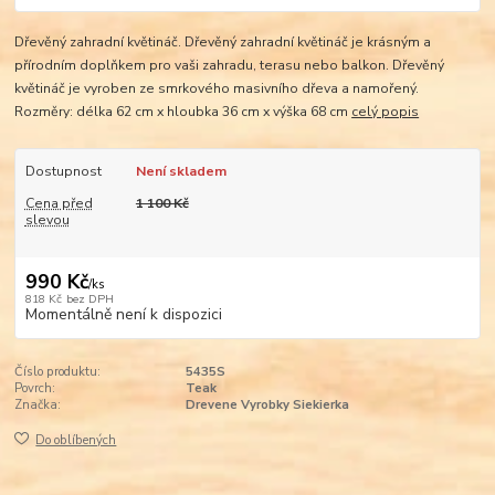
Dřevěný zahradní květináč. Dřevěný zahradní květináč je krásným a
přírodním doplňkem pro vaši zahradu, terasu nebo balkon. Dřevěný
květináč je vyroben ze smrkového masivního dřeva a namořený.
Rozměry: délka 62 cm x hloubka 36 cm x výška 68 cm
celý popis
Dostupnost
Není skladem
Cena před
1 100 Kč
slevou
990 Kč
/
ks
818 Kč
bez DPH
Momentálně není k dispozici
Číslo produktu:
5435S
Povrch:
Teak
Značka:
Drevene Vyrobky Siekierka
Do oblíbených