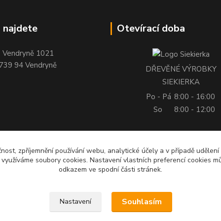
 najdete
Otevírací doba
Vendryně 1021
739 94 Vendryně
DŘEVĚNÉ VÝROBKY
SIEKIERKA
Po - Pá
8:00 - 16:00
So
8:00 - 12:00
čnost, zpříjemnění používání webu, analytické účely a v případě udělení
y využíváme soubory cookies. Nastavení vlastních preferencí cookies mů
odkazem ve spodní části stránek.
Souhlasím
Nastavení