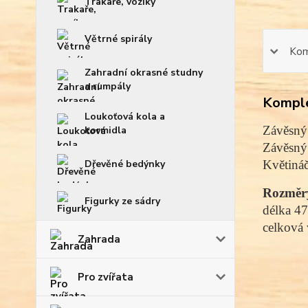
Trakaře, vozíky
Větrné spirály
Kom
Zahradní okrasné studny
a rumpály
Komple
Loukoťová kola a
Závěsný 
kormidla
Závěsný
Dřevěné bedýnky
Květináč
Rozměr
Figurky ze sádry
délka
 47
celková 
Zahrada
Pro zvířata