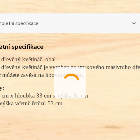
pletní specifikace
tní specifikace
dřevěný květináč, obal.
 dřevěný květináč je vyroben ze smrkového masivního dř
 můžete zavěsit na libovolné místo
.
y:
 cm x 
hloubka
 33 cm x výška 31 cm
výška včetně řetězů 53 cm 