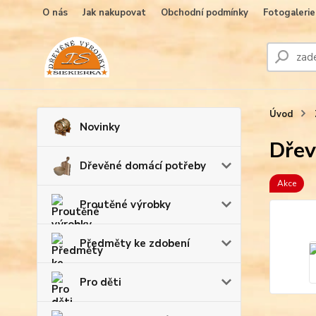
O nás
Jak nakupovat
Obchodní podmínky
Fotogalerie
Úvod
Novinky
Dřev
Dřevěné domácí potřeby
Akce
Proutěné výrobky
Předměty ke zdobení
Pro děti