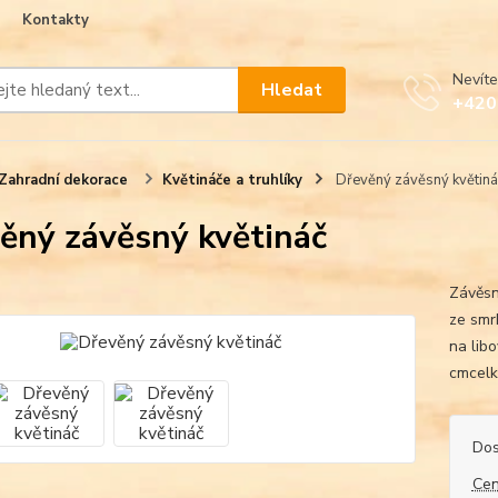
Kontakty
Nevíte
Hledat
+420
Zahradní dekorace
Květináče a truhlíky
Dřevěný závěsný květiná
ěný závěsný květináč
Závěsn
ze smr
na lib
cmcelk
Dos
Cen