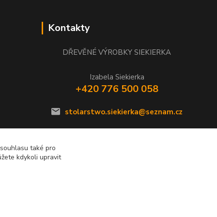
Kontakty
DŘEVĚNÉ VÝROBKY SIEKIERKA
Izabela Siekierka
+420 776 500 058
stolarstwo.siekierka@seznam.cz
 souhlasu také pro
žete kdykoli upravit