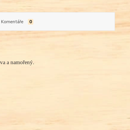
Komentáře
0
eva a namořený.