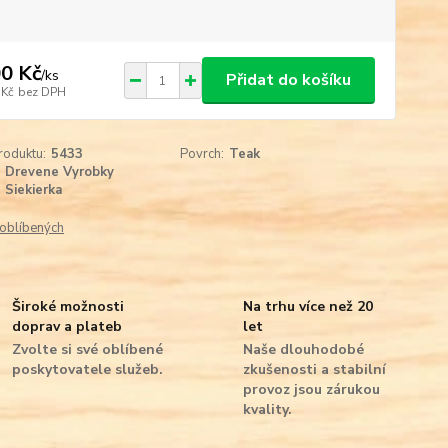
0 Kč
/
ks
Přidat do košíku
 Kč
bez DPH
roduktu:
5433
Povrch:
Teak
Drevene Vyrobky
Siekierka
oblíbených
Široké možnosti
Na trhu více než 20
doprav a plateb
let
Zvolte si své oblíbené
Naše dlouhodobé
poskytovatele služeb.
zkušenosti a stabilní
provoz jsou zárukou
kvality.