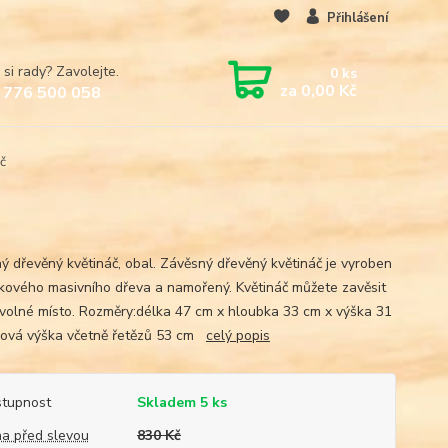
Přihlášení
 si rady? Zavolejte.
0
ks
za
0,00 Kč
 776 500 058
č
ý dřevěný květináč, obal. Závěsný dřevěný květináč je vyroben
kového masivního dřeva a namořený. Květináč můžete zavěsit
ovolné místo. Rozměry:délka 47 cm x hloubka 33 cm x výška 31
ová výška včetně řetězů 53 cm
celý popis
tupnost
Skladem 5 ks
a před slevou
830 Kč