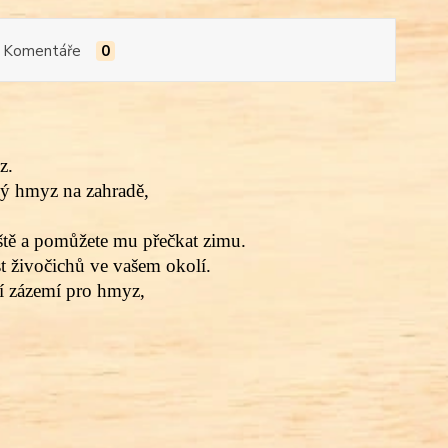
Komentáře
0
z
.
ný hmyz na zahradě,
ště a pomůžete mu přečkat zimu.
st živočichů ve vašem okolí.
zí zázemí pro hmyz,