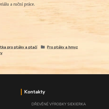
iálu a ruční práce.
tka pro ptáky a ptačí
Pro ptáky a hmyz
ky
Kontakty
DŘEVĚNÉ VÝROBKY SIEKIERKA