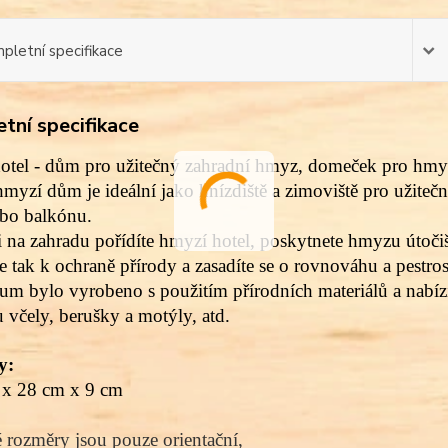
pletní specifikace
tní specifikace
tel - dům pro užitečný zahradní hmyz, d
omeček pro hmy
myzí dům je ideální jako hnízdiště a zimoviště pro užiteč
ebo balkónu.
 na zahradu pořídíte hmyzí hotel, poskytnete hmyzu útoči
te tak k ochraně přírody a zasadíte se o rovnováhu a pestro
ium bylo vyrobeno s použitím přírodních materiálů a nabí
u včely, berušky a motýly, atd.
y:
 x 28 cm x 9 cm
rozměry jsou pouze orientační,