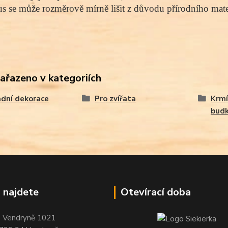
s se může rozměrově mírně lišit z důvodu přírodního mater
zařazeno v kategoriích
dní dekorace
Pro zvířata
Krmí
bud
 najdete
Otevírací doba
Vendryně 1021