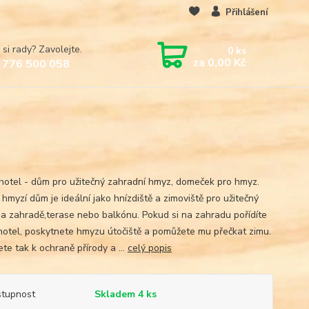
Přihlášení
 si rady? Zavolejte.
0
ks
za
0,00 Kč
 776 500 058
hotel - dům pro užitečný zahradní hmyz, domeček pro hmyz.
hmyzí dům je ideální jako hnízdiště a zimoviště pro užitečný
a zahradě,terase nebo balkónu. Pokud si na zahradu pořídíte
hotel, poskytnete hmyzu útočiště a pomůžete mu přečkat zimu.
ete tak k ochraně přírody a ...
celý popis
tupnost
Skladem 4 ks