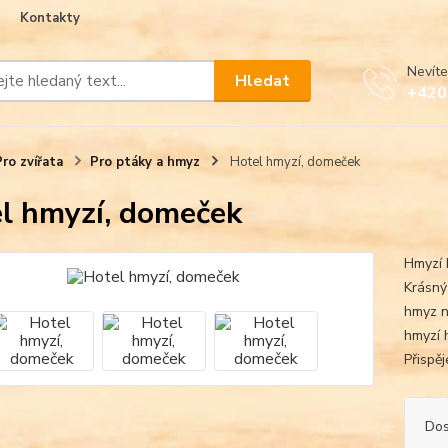
Kontakty
Nevíte
Hledat
+420
Pro zvířata
Pro ptáky a hmyz
Hotel hmyzí, domeček
l hmyzí, domeček
Hmyzí 
Krásný 
hmyz n
hmyzí 
Přispěj
Dos