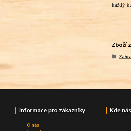
každý ku
Zboží 
Zahra
Informace pro zákazníky
Kde nás
O nás