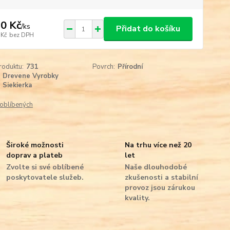
0 Kč
/
ks
Přidat do košíku
 Kč
bez DPH
roduktu:
731
Povrch:
Přírodní
Drevene Vyrobky
Siekierka
oblíbených
Široké možnosti
Na trhu více než 20
doprav a plateb
let
Zvolte si své oblíbené
Naše dlouhodobé
poskytovatele služeb.
zkušenosti a stabilní
provoz jsou zárukou
kvality.