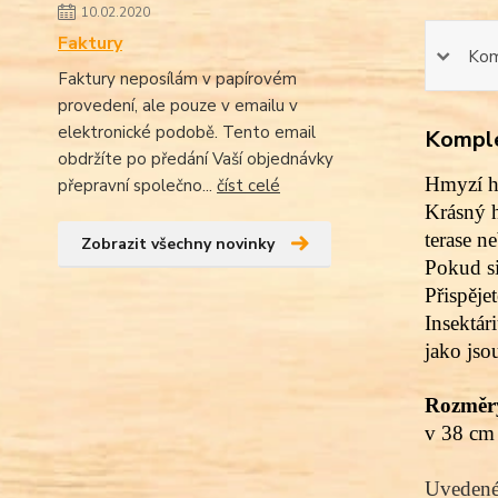
10.02.2020
Faktury
Kom
Faktury neposílám v papírovém
provedení, ale pouze v emailu v
elektronické podobě. Tento email
Komple
obdržíte po předání Vaší objednávky
Hmyzí ho
přepravní společno...
číst celé
Krásný h
terase n
Zobrazit všechny novinky
Pokud si
Přispěje
Insektár
jako jso
Rozměr
v 38 cm
Uvedené 