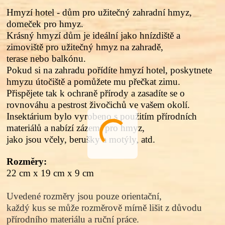
Hmyzí hotel - dům pro užitečný zahradní hmyz,
d
omeček pro hmyz.
Krásný hmyzí dům je ideální jako hnízdiště a
zimoviště pro užitečný hmyz na zahradě,
terase nebo balkónu.
Pokud si na zahradu pořídíte hmyzí hotel, poskytnete
hmyzu útočiště a pomůžete mu přečkat zimu.
Přispějete tak k ochraně přírody a zasadíte se o
rovnováhu a pestrost živočichů ve vašem okolí.
Insektárium bylo vyrobeno s použitím přírodních
materiálů a nabízí zázemí pro hmyz,
jako jsou včely, berušky a motýly, atd.
Rozměry:
22 cm x 19 cm x 9 cm
Uvedené rozměry jsou pouze orientační,
každý kus se může rozměrově mírně lišit z důvodu
přírodního materiálu a ruční práce.