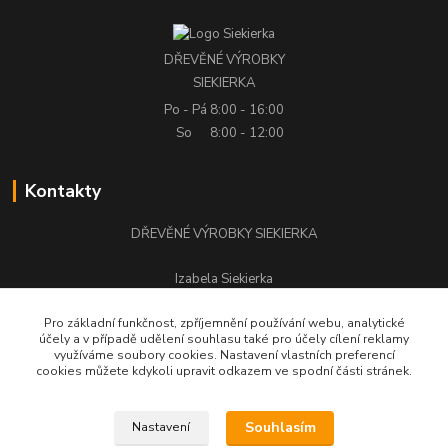
DŘEVĚNÉ VÝROBKY
SIEKIERKA
Po - Pá
8:00 - 16:00
So
8:00 - 12:00
Kontakty
DŘEVĚNÉ VÝROBKY SIEKIERKA
Izabela Siekierka
+420 776 500 058
Pro základní funkčnost, zpříjemnění používání webu, analytické
účely a v případě udělení souhlasu také pro účely cílení reklamy
stolarstwo.siekierka@seznam.cz
využíváme soubory cookies. Nastavení vlastních preferencí
cookies můžete kdykoli upravit odkazem ve spodní části stránek.
Souhlasím
Nastavení