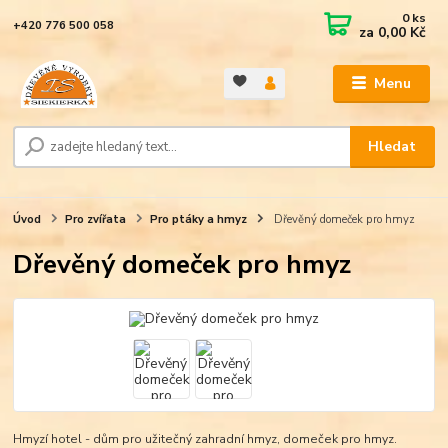
0
ks
+420 776 500 058
za
0,00 Kč
Menu
Hledat
Úvod
Pro zvířata
Pro ptáky a hmyz
Dřevěný domeček pro hmyz
Dřevěný domeček pro hmyz
Hmyzí hotel - dům pro užitečný zahradní hmyz, domeček pro hmyz.