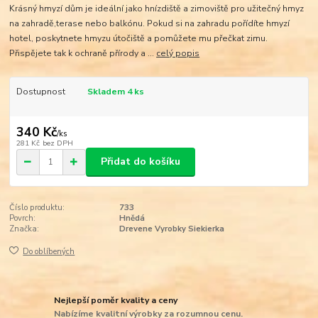
Krásný hmyzí dům je ideální jako hnízdiště a zimoviště pro užitečný hmyz
na zahradě,terase nebo balkónu. Pokud si na zahradu pořídíte hmyzí
hotel, poskytnete hmyzu útočiště a pomůžete mu přečkat zimu.
Přispějete tak k ochraně přírody a ...
celý popis
Dostupnost
Skladem 4 ks
340 Kč
/
ks
281 Kč
bez DPH
Přidat do košíku
Číslo produktu:
733
Povrch:
Hnědá
Značka:
Drevene Vyrobky Siekierka
Do oblíbených
Nejlepší poměr kvality a ceny
Nabízíme kvalitní výrobky za rozumnou cenu.