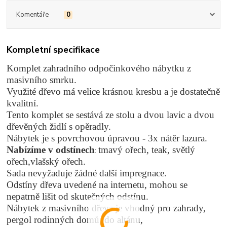
Komentáře
0
Kompletní specifikace
Komplet zahradního odpočinkového nábytku z
masivního smrku.
Využité dřevo má velice krásnou kresbu a je dostatečně
kvalitní.
Tento komplet se sestává ze stolu a dvou lavic a dvou
dřevěných židlí s opěradly.
Nábytek je s povrchovou úpravou - 3x nátěr lazura.
Nabízíme v odstínech
tmavý ořech, teak, světlý
:
ořech,
vlašský ořech.
Sada nevyžaduje žádné další impregnace.
Odstíny dřeva uvedené na internetu, mohou se
nepatrně lišit od skutečných odstínu.
Nábytek z masivního dřeva je vhodný pro zahrady,
pergol rodinných domů, do altánu,