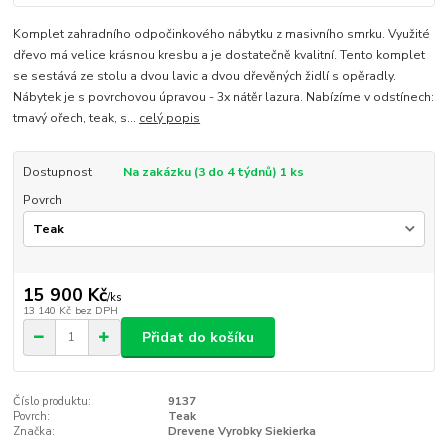
Komplet zahradního odpočinkového nábytku z masivního smrku. Využité
dřevo má velice krásnou kresbu a je dostatečně kvalitní. Tento komplet
se sestává ze stolu a dvou lavic a dvou dřevěných židlí s opěradly.
Nábytek je s povrchovou úpravou - 3x nátěr lazura. Nabízíme v odstínech:
tmavý ořech, teak, s...
celý popis
Dostupnost
Na zakázku (3 do 4 týdnů) 1 ks
Povrch
15 900 Kč
/
ks
13 140 Kč
bez DPH
Přidat do košíku
Číslo produktu:
9137
Povrch:
Teak
Značka:
Drevene Vyrobky Siekierka