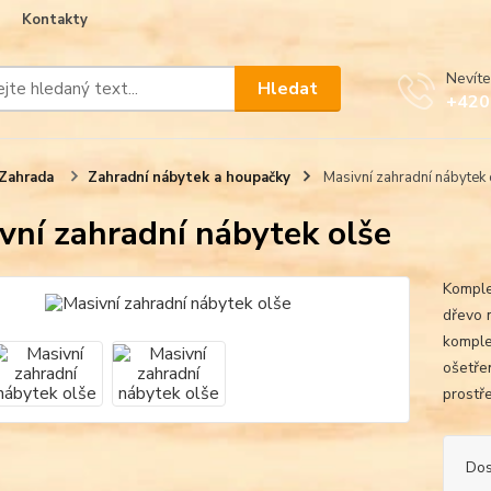
Kontakty
Nevíte
Hledat
+420
Zahrada
Zahradní nábytek a houpačky
Masivní zahradní nábytek 
vní zahradní nábytek olše
Komple
dřevo 
komple
ošetře
prostře
Dos