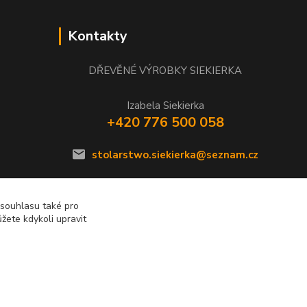
Kontakty
DŘEVĚNÉ VÝROBKY SIEKIERKA
Izabela Siekierka
+420 776 500 058
stolarstwo.siekierka@seznam.cz
 souhlasu také pro
žete kdykoli upravit