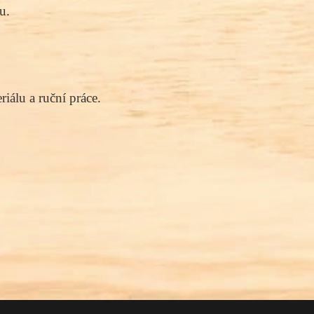
u.
iálu a ruční práce.