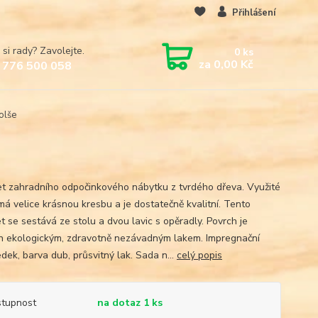
Přihlášení
 si rady? Zavolejte.
0
ks
za
0,00 Kč
 776 500 058
olše
t zahradního odpočinkového nábytku z tvrdého dřeva. Využité
má velice krásnou kresbu a je dostatečně kvalitní. Tento
t se sestává ze stolu a dvou lavic s opěradly. Povrch je
n ekologickým, zdravotně nezávadným lakem. Impregnační
dek, barva dub, průsvitný lak. Sada n...
celý popis
tupnost
na dotaz 1 ks