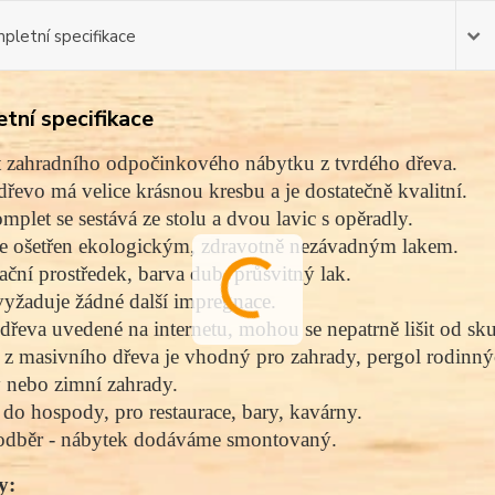
pletní specifikace
tní specifikace
 zahradního odpočinkového nábytku z tvrdého dřeva. 
dřevo má velice krásnou kresbu a je dostatečně kvalitní. 
mplet se sestává ze stolu a dvou lavic s opěradly. 
e ošetřen ekologickým, zdravotně nezávadným lakem. 
ční prostředek, barva dub, průsvitný lak. 
yžaduje žádné další impregnace. 
dřeva uvedené na internetu, mohou se nepatrně lišit od sk
z masivního dřeva je vhodný pro zahrady, pergol rodinný
y nebo zimní zahrady. 
o hospody, pro restaurace, bary, kavárny. 
odběr - nábytek dodáváme smontovaný. 
y: