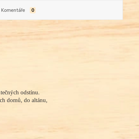
Komentáře
0
utečných odstínu. 
ch domů, do altánu, 