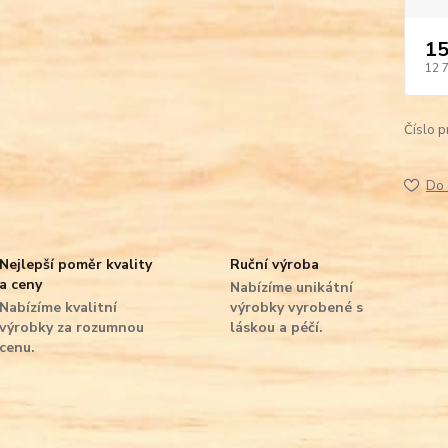
15
12 
Číslo p
Do 
Nejlepší poměr kvality
Ruční výroba
a ceny
Nabízíme unikátní
Nabízíme kvalitní
výrobky vyrobené s
výrobky za rozumnou
láskou a péčí.
cenu.