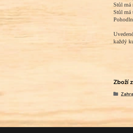
Stůl má 
Stůl má 
Pohodlné
Uvedené 
každý ku
Zboží 
Zahr