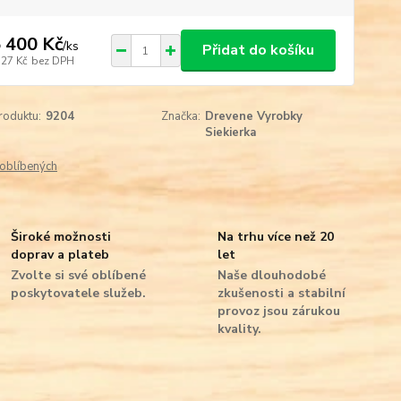
 400 Kč
/
ks
Přidat do košíku
727 Kč
bez DPH
roduktu:
9204
Značka:
Drevene Vyrobky
Siekierka
oblíbených
Široké možnosti
Na trhu více než 20
doprav a plateb
let
Zvolte si své oblíbené
Naše dlouhodobé
poskytovatele služeb.
zkušenosti a stabilní
provoz jsou zárukou
kvality.