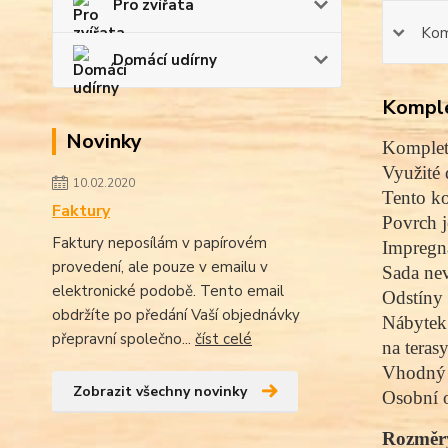
Pro zvířata
Kom
Domácí udírny
Komple
Novinky
Komplet
Využité 
10.02.2020
Tento ko
Faktury
Povrch j
Faktury neposílám v papírovém
Impregna
provedení, ale pouze v emailu v
Sada nev
elektronické podobě. Tento email
Odstíny 
obdržíte po předání Vaší objednávky
Nábytek 
přepravní společno...
číst celé
na teras
Vhodný d
Zobrazit všechny novinky
Osobní 
Rozměr