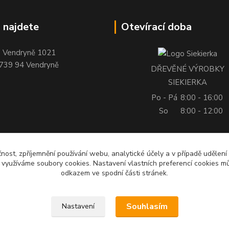
 najdete
Otevírací doba
Vendryně 1021
739 94 Vendryně
DŘEVĚNÉ VÝROBKY
SIEKIERKA
Po - Pá
8:00 - 16:00
So
8:00 - 12:00
čnost, zpříjemnění používání webu, analytické účely a v případě udělení
y využíváme soubory cookies. Nastavení vlastních preferencí cookies mů
odkazem ve spodní části stránek.
Souhlasím
Nastavení