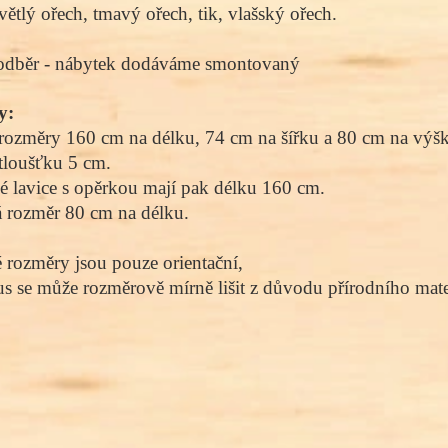
větlý ořech, tmavý ořech, tik, 
vlašský ořech. 
odběr - nábytek dodáváme smontovaný
y:
 rozměry 160 cm na délku, 74 cm na šířku a 80 cm na výš
tloušťku 5 cm.
 lavice s opěrkou mají pak délku 160 cm.
 rozměr 80 cm na délku.
rozměry jsou pouze orientační, 
s se může rozměrově mírně lišit z důvodu přírodního mater