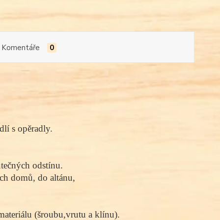
Komentáře
0
lí s opěradly. 
utečných odstínu. 
ch domů, do altánu, 
teriálu (šroubu,vrutu a klínu).