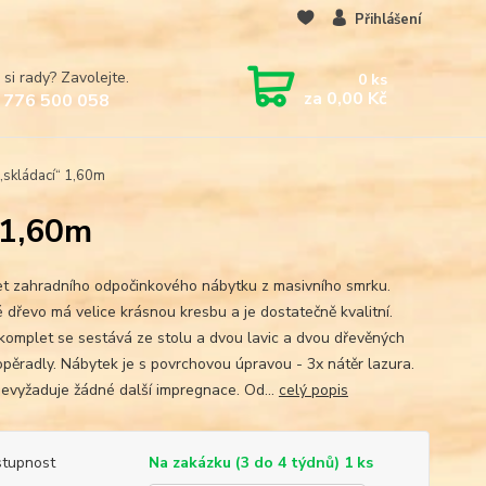
Přihlášení
 si rady? Zavolejte.
0
ks
za
0,00 Kč
 776 500 058
„skládací“ 1,60m
 1,60m
t zahradního odpočinkového nábytku z masivního smrku.
é dřevo má velice krásnou kresbu a je dostatečně kvalitní.
komplet se sestává ze stolu a dvou lavic a dvou dřevěných
 opěradly. Nábytek je s povrchovou úpravou - 3x nátěr lazura.
evyžaduje žádné další impregnace. Od...
celý popis
tupnost
Na zakázku (3 do 4 týdnů) 1 ks