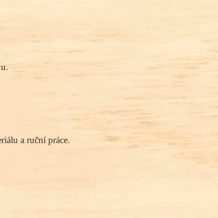
ku.
iálu a ruční práce.