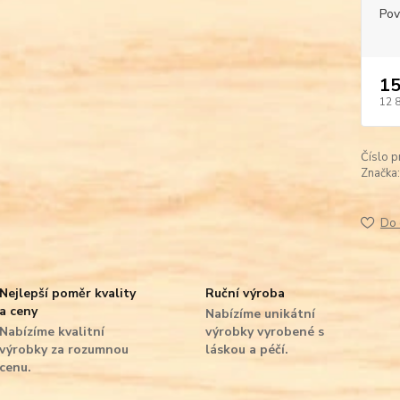
Pov
15
12 
Číslo p
Značka:
Do 
Nejlepší poměr kvality
Ruční výroba
a ceny
Nabízíme unikátní
Nabízíme kvalitní
výrobky vyrobené s
výrobky za rozumnou
láskou a péčí.
cenu.