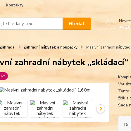
Kontakty
Nevíte
Hledat
+420
Zahrada
Zahradní nábytek a houpačky
Masivní zahradní nábytek 
vní zahradní nábytek „skládací“
ukt
Komple
Využit
Tento 
židlí s
Sada n
Dos