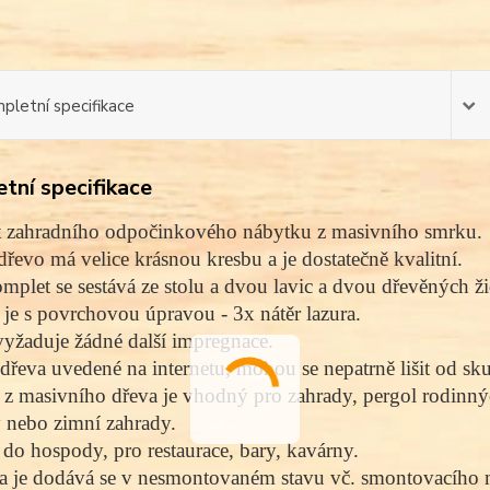
pletní specifikace
tní specifikace
 zahradního odpočinkového nábytku z masivního smrku. 
dřevo má velice krásnou kresbu a je dostatečně kvalitní. 
mplet se sestává ze stolu a dvou lavic a dvou dřevěných žid
je s povrchovou úpravou - 3x nátěr lazura. 
yžaduje žádné další impregnace. 
dřeva uvedené na internetu, mohou se nepatrně lišit od sk
z masivního dřeva je vhodný pro zahrady, pergol rodinný
y nebo zimní zahrady. 
o hospody, pro restaurace, bary, kavárny. 
 je dodává se v nesmontovaném stavu vč. smontovacího ma