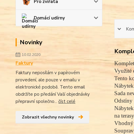
Pro zvířata
Domácí udírny
Kom
Novinky
Komple
10.02.2020
Faktury
Komplet
Využité 
Faktury neposílám v papírovém
Tento ko
provedení, ale pouze v emailu v
Nábytek 
elektronické podobě. Tento email
Sada nev
obdržíte po předání Vaší objednávky
Odstíny 
přepravní společno...
číst celé
Nábytek 
na teras
Zobrazit všechny novinky
Vhodný d
Souprava