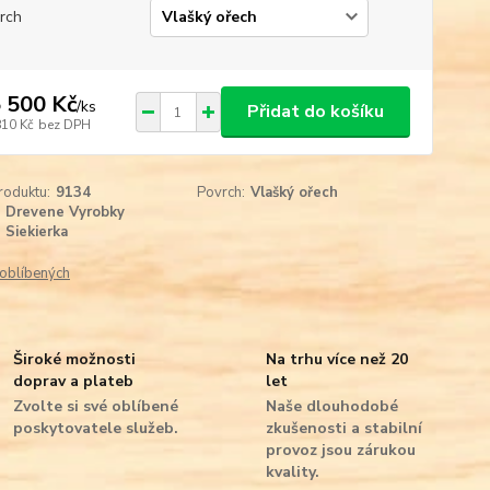
rch
 500 Kč
/
ks
Přidat do košíku
810 Kč
bez DPH
roduktu:
9134
Povrch:
Vlašký ořech
Drevene Vyrobky
Siekierka
oblíbených
Široké možnosti
Na trhu více než 20
doprav a plateb
let
Zvolte si své oblíbené
Naše dlouhodobé
poskytovatele služeb.
zkušenosti a stabilní
provoz jsou zárukou
kvality.