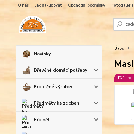
O nás
Jak nakupovat
Obchodní podmínky
Fotogalerie
Úvod
Novinky
Masi
Dřevěné domácí potřeby
TOP prod
Proutěné výrobky
Předměty ke zdobení
Pro děti