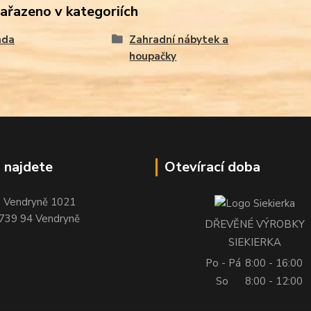
zařazeno v kategoriích
ada
Zahradní nábytek a
houpačky
 najdete
Otevírací doba
Vendryně 1021
739 94 Vendryně
DŘEVĚNÉ VÝROBKY
SIEKIERKA
Po - Pá
8:00 - 16:00
So
8:00 - 12:00