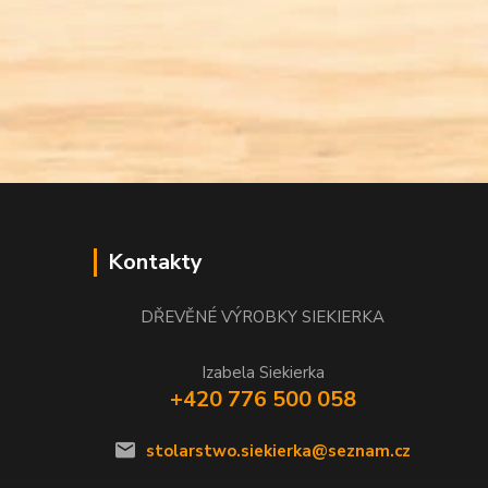
Kontakty
DŘEVĚNÉ VÝROBKY SIEKIERKA
Izabela Siekierka
+420 776 500 058
stolarstwo.siekierka@seznam.cz