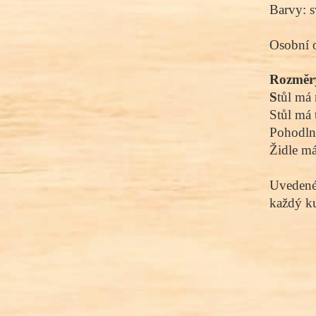
Barvy: s
Osobní 
Rozměr
S
tůl má
Stůl má 
Pohodlné
Židle má
Uvedené 
každý ku