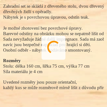
Zahradní set se skládá z dřeveného stolu, dvou dřevenýc
dřevěných židlí s opěradly. 
Nábytek je s povrchovou úpravou, odstín teak.
Je možné zhotovení bez povrchové úpravy. 
Barevné odstíny na obrázku mohou se nepatrně lišit od 
Sada nevyžaduje žádné další impregnace. Sada má zaoblen
navíc jsou bezpečné například pro hrající si děti. 
Osobní odběr - nábytek dodáváme smontovaný. 
Rozměry
Stolu: délka 160 cm, šířka 75 cm, výška 77 cm
Síla materiálu je 4 cm
Uvedené rozměry jsou pouze orientační, 
každý kus se může rozměrově mírně lišit z důvodu přírod