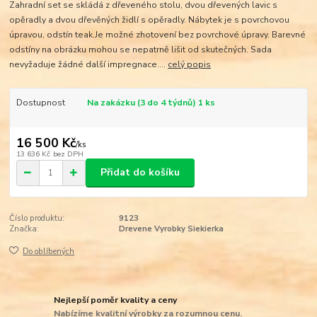
Zahradní set se skládá z dřeveného stolu, dvou dřevených lavic s
opěradly a dvou dřevěných židlí s opěradly. Nábytek je s povrchovou
úpravou, odstín teak.Je možné zhotovení bez povrchové úpravy. Barevné
odstíny na obrázku mohou se nepatrně lišit od skutečných. Sada
nevyžaduje žádné další impregnace....
celý popis
Dostupnost
Na zakázku (3 do 4 týdnů) 1 ks
16 500 Kč
/
ks
13 636 Kč
bez DPH
Přidat do košíku
Číslo produktu:
9123
Značka:
Drevene Vyrobky Siekierka
Do oblíbených
Nejlepší poměr kvality a ceny
Nabízíme kvalitní výrobky za rozumnou cenu.