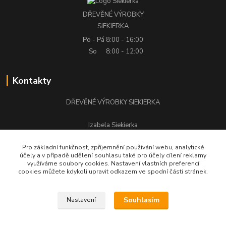
DŘEVĚNÉ VÝROBKY
SIEKIERKA
Po - Pá
8:00 - 16:00
So
8:00 - 12:00
Kontakty
DŘEVĚNÉ VÝROBKY SIEKIERKA
Izabela Siekierka
+420 776 500 058
Pro základní funkčnost, zpříjemnění používání webu, analytické
účely a v případě udělení souhlasu také pro účely cílení reklamy
stolarstwo.siekierka@seznam.cz
využíváme soubory cookies. Nastavení vlastních preferencí
cookies můžete kdykoli upravit odkazem ve spodní části stránek.
Souhlasím
Nastavení