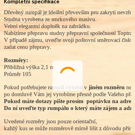
Kompletní specifikace
Dřevěný rumpál je ideální převevším pro zakrytí nevzhle
Studna vyrobena ze smrkového masivu. 
Velmi elegantní doplněk na zahrádku. 
Nabízíme přepravu studny přepravní společností Toptran
V případě zájmu, uveďte svoji poštovní směrovací číslo
zadat cenu přepravy. 
Rozměry:
Přibližná výška 2,1 m
Průměr 105
Pokud potřebujete rumpál vyrobit v 
jiném rozměru
 než
po domluvě Vám jej vyrobíme přesně podle Vašeho přán
Pokud máte dotazy pište prosím  poptávku na adres
Do ní uveďte typ rumpálu o který máte zájem a adres
Uvedené rozměry jsou pouze orientační, 
každý kus se může rozměrově mírně lišit z důvodu přírod