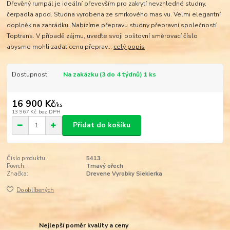
Dřevěný rumpál je ideální převevším pro zakrytí nevzhledné studny,
čerpadla apod. Studna vyrobena ze smrkového masivu. Velmi elegantní
doplněk na zahrádku. Nabízíme přepravu studny přepravní společností
Toptrans. V případě zájmu, uveďte svoji poštovní směrovací číslo
abysme mohli zadat cenu přeprav...
celý popis
Dostupnost
Na zakázku (3 do 4 týdnů) 1 ks
16 900 Kč
/
ks
13 967 Kč
bez DPH
Přidat do košíku
Číslo produktu:
5413
Povrch:
Tmavý ořech
Značka:
Drevene Vyrobky Siekierka
Do oblíbených
Nejlepší poměr kvality a ceny