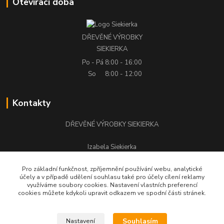
Otevírací doba
DŘEVĚNÉ VÝROBKY
SIEKIERKA
Po - Pá
8:00 - 16:00
So
8:00 - 12:00
Kontakty
DŘEVĚNÉ VÝROBKY SIEKIERKA
Izabela Siekierka
+420 776 500 058
Pro základní funkčnost, zpříjemnění používání webu, analytické
účely a v případě udělení souhlasu také pro účely cílení reklamy
stolarstwo.siekierka@seznam.cz
využíváme soubory cookies. Nastavení vlastních preferencí
cookies můžete kdykoli upravit odkazem ve spodní části stránek.
Souhlasím
Nastavení