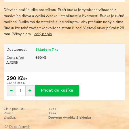
Dřevěná ptačí budka pro sýkoru. Ptačí budka je vyrobená výhradně z
masivního dřeva a vyniká vysokou stabilností a životností. Budka je ručně
mořená. Budka má dostatečně silné stěny tak, aby ptáčkům nebyla zima.
Budku lze také zavěsit kdekoliv na strom či zeď. Vletový otvor průměr: 28
mm. Pěkný a pra...
celý popis
Dostupnost
Skladem 7 ks
Cena před
360 Kč
slevou
290 Kč
/
ks
240 Kč
bez DPH
Přidat do košíku
Číslo produktu:
726T
Povrch:
Teak
Značka:
Drevene Vyrobky Siekierka
Do oblíbených