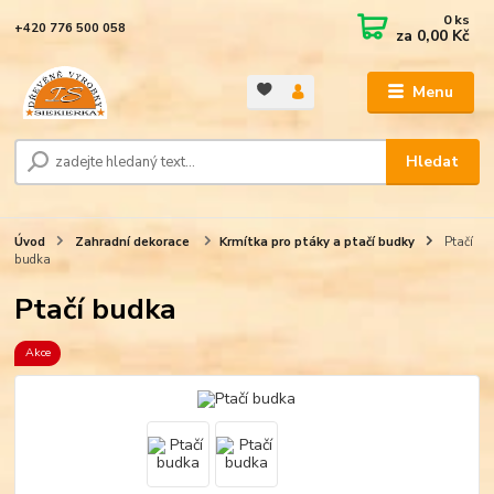
0
ks
+420 776 500 058
za
0,00 Kč
Menu
Hledat
Úvod
Zahradní dekorace
Krmítka pro ptáky a ptačí budky
Ptačí
budka
Ptačí budka
Akce