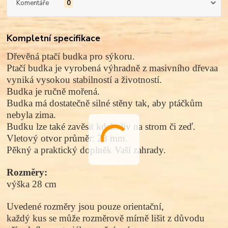
Komentáře
0
Kompletní specifikace
Dřevěná ptačí budka pro sýkoru.
Ptačí budka je vyrobená výhradně z
masivního dřeva
a
vyniká vysokou stabilností a životností.
Budka je ručně mořená.
Budka má dostatečně silné stěny tak, aby ptáčkům
nebyla zima.
Budku lze také zavěsit kdekoliv na strom či zeď.
Vletový otvor průměr: 28 mm.
Pěkný a praktický doplněk Vaší zahrady.
Rozměry:
výška
28 cm
Uvedené rozměry jsou pouze orientační,
každý kus se může rozměrově mírně lišit z důvodu