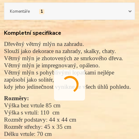
Komentáře
1
Kompletní specifikace
Dřevěný větrný mlýn na zahradu.
Slouží jako dekorace na zahrady, skalky, chaty.
Větrný mlýn je zhotovených
ze smrkového dřeva.
Větrný mlýn je impregnovaný,
opáleno.
Větrný mlýn s pohyblivými lopatkami nejlépe
zapůsobí jako solitér,
kdy jeho jedinečnost vynikne ze všech úhlů pohledu.
Rozměry:
Výška bez vrtule 85 cm
Výška s vrtulí: 110  cm
Rozměr podstavy: 44 x 44 cm
Rozměr střechy: 45 x 35 cm
Délku vrtule: 70 cm