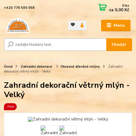
0
ks
+420 776 500 058
za
0,00 Kč
Menu
Hledat
Úvod
Zahradní dekorace
Okrasné dřevěné mlýny
Zahradní
dekorační větrný mlýn - Velký
Zahradní dekorační větrný mlýn -
Velký
Akce