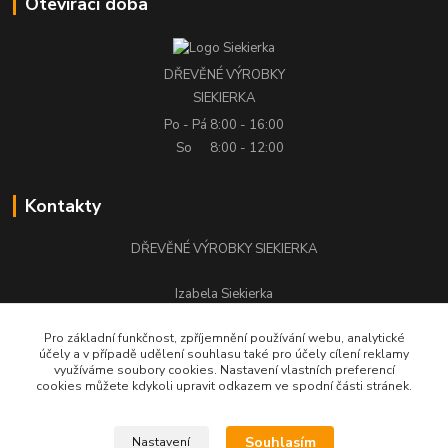
Otevírací doba
DŘEVĚNÉ VÝROBKY
SIEKIERKA
Po - Pá
8:00 - 16:00
So
8:00 - 12:00
Kontakty
DŘEVĚNÉ VÝROBKY SIEKIERKA
Izabela Siekierka
+420 776 500 058
Pro základní funkčnost, zpříjemnění používání webu, analytické
účely a v případě udělení souhlasu také pro účely cílení reklamy
stolarstwo.siekierka@seznam.cz
využíváme soubory cookies. Nastavení vlastních preferencí
cookies můžete kdykoli upravit odkazem ve spodní části stránek.
Souhlasím
Nastavení