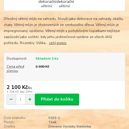
Dřevěný větrný mlýn na zahradu. Slouží jako dekorace na zahrady, skalky,
chaty. Větrný mlýn je zhotovených ze smrkového dřeva. Větrný mlýn je
impregnovaný, opáleno. Větrný mlýn s pohyblivými lopatkami nejlépe
zapůsobí jako solitér, kdy jeho jedinečnost vynikne ze všech úhlů
pohledu. Rozměry: Výška...
celý popis
Dostupnost
Skladem 3 ks
Cena před
2 300 Kč
slevou
2 100 Kč
/
ks
1 736 Kč
bez DPH
Přidat do košíku
Číslo produktu:
5303-2
Povrch:
Teak
Značka:
Drevene Vyrobky Siekierka