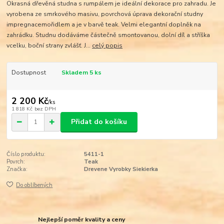
Okrasná dřevěná studna s rumpálem je ideální dekorace pro zahradu. Je
vyrobena ze smrkového masivu, povrchová úprava dekorační studny
impregnacemořidlem a je v barvě teak. Velmi elegantní doplněk na
zahrádku. Studnu dodáváme částečně smontovanou, dolní díl a stříška
vcelku, boční strany zvlášť. J...
celý popis
Dostupnost
Skladem 5 ks
2 200 Kč
/
ks
1 818 Kč
bez DPH
Přidat do košíku
Číslo produktu:
5411-1
Povrch:
Teak
Značka:
Drevene Vyrobky Siekierka
Do oblíbených
Nejlepší poměr kvality a ceny