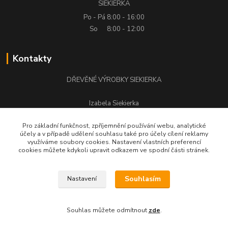
SIEKIERKA
Po - Pá
8:00 - 16:00
So
8:00 - 12:00
Kontakty
DŘEVĚNÉ VÝROBKY SIEKIERKA
Izabela Siekierka
+420 776 500 058
Pro základní funkčnost, zpříjemnění používání webu, analytické
účely a v případě udělení souhlasu také pro účely cílení reklamy
stolarstwo.siekierka@seznam.cz
využíváme soubory cookies. Nastavení vlastních preferencí
cookies můžete kdykoli upravit odkazem ve spodní části stránek.
Souhlasím
Nastavení
DŘEVĚNÉ VÝROBKY SIEKIERKA © Všechna práva vyhrazena.
Souhlas můžete odmítnout
zde
.
Vytvořeno na
Eshop-rychle.cz