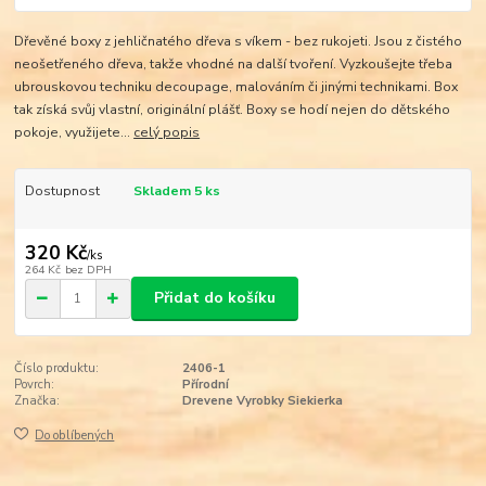
Dřevěné boxy z jehličnatého dřeva s víkem - bez rukojeti. Jsou z čistého
neošetřeného dřeva, takže vhodné na další tvoření. Vyzkoušejte třeba
ubrouskovou techniku decoupage, malováním či jinými technikami. Box
tak získá svůj vlastní, originální plášť. Boxy se hodí nejen do dětského
pokoje, využijete...
celý popis
Dostupnost
Skladem 5 ks
320 Kč
/
ks
264 Kč
bez DPH
Přidat do košíku
Číslo produktu:
2406-1
Povrch:
Přírodní
Značka:
Drevene Vyrobky Siekierka
Do oblíbených