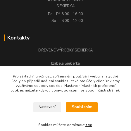
SIEKIERKA
Po - Pá
8:00 - 16:00
So
8:00 - 12:00
Kontakty
DŘEVĚNÉ VÝROBKY SIEKIERKA
Izabela Siekierka
+420 776 500 058
Pro základní funkčnost, zpříjemnění používání webu, analytické
účely a v případě udělení souhlasu také pro účely cílení reklamy
stolarstwo.siekierka@seznam.cz
využíváme soubory cookies. Nastavení vlastních preferencí
cookies můžete kdykoli upravit odkazem ve spodní části stránek.
Souhlasím
Nastavení
DŘEVĚNÉ VÝROBKY SIEKIERKA © Všechna práva vyhrazena.
Souhlas můžete odmítnout
zde
.
Vytvořeno na
Eshop-rychle.cz