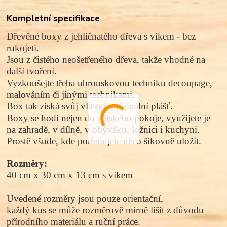
Kompletní specifikace
Dřevěné boxy z jehličnatého dřeva s víkem - bez
rukojeti.
Jsou z čistého neošetřeného dřeva, takže vhodné na
další tvoření.
Vyzkoušejte třeba ubrouskovou techniku decoupage,
malováním či jinými technikami.
Box tak získá svůj vlastní, originální plášť.
Boxy se hodí nejen do dětského pokoje, využijete je
na zahradě, v dílně, v obýváku, ložnici i kuchyni.
Prostě všude, kde potřebujete něco šikovně uložit.
Rozměry:
40 cm x 30 cm x 13 cm s víkem
Uvedené rozměry jsou pouze orientační,
každý kus se může rozměrově mírně lišit z důvodu
přírodního materiálu a ruční práce.