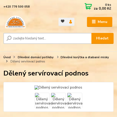
0
ks
+420 776 500 058
za
0,00 Kč
Menu
Hledat
Úvod
Dřevěné domácí potřeby
Dřevěné korýtka a dlabané misky
Dělený servírovací podnos
Dělený servírovací podnos