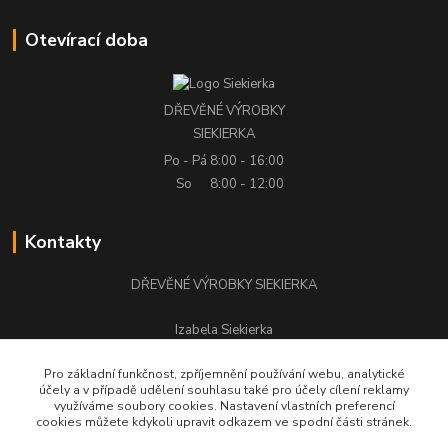
Otevírací doba
DŘEVĚNÉ VÝROBKY
SIEKIERKA
Po - Pá
8:00 - 16:00
So
8:00 - 12:00
Kontakty
DŘEVĚNÉ VÝROBKY SIEKIERKA
Izabela Siekierka
+420 776 500 058
Pro základní funkčnost, zpříjemnění používání webu, analytické
účely a v případě udělení souhlasu také pro účely cílení reklamy
stolarstwo.siekierka@seznam.cz
využíváme soubory cookies. Nastavení vlastních preferencí
cookies můžete kdykoli upravit odkazem ve spodní části stránek.