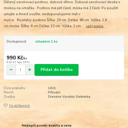
Dělený servírovací podnos, dubové dřevo. Dubová servírovací deska s
miskou na omáčku. Podnos má pět částí, míska má 2 části. Po použití
umyjte a ihned osušte, nedoporučujeme mýt v
myčce. Rozměry: podnos Šířka: 29 cm Délka: 48 cm Výška: 2,8
cm miska Šířka: 8 cm Délka: 12 cm Výška: 2 cm
celý popis
Dostupnost
skladem 1 ks
990 Kč
/
ks
818 Kč
bez DPH
Přidat do košíku
Číslo produktu:
1621
Povrch:
Přírodní
Značka:
Drevene Vyrobky Siekierka
Do oblíbených
Nejlepší poměr kvality a ceny