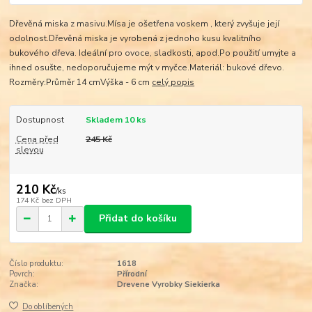
Dřevěná miska z masivu.Mísa je ošetřena voskem , který zvyšuje její
odolnost.Dřevěná miska je vyrobená z jednoho kusu kvalitního
bukového dřeva. Ideální pro ovoce, sladkosti, apod.Po použití umyjte a
ihned osušte, nedoporučujeme mýt v myčce.Materiál: bukové dřevo.
Rozměry:Průměr 14 cmVýška - 6 cm
celý popis
Dostupnost
Skladem 10 ks
Cena před
245 Kč
slevou
210 Kč
/
ks
174 Kč
bez DPH
Přidat do košíku
Číslo produktu:
1618
Povrch:
Přírodní
Značka:
Drevene Vyrobky Siekierka
Do oblíbených