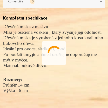
Komentáře
0
Kompletní specifikace
Dřevěná miska z masivu.
Mísa
je ošetřena
voskem
, který zvyšuje její odolnost.
Dřevěná miska je vyrobená z jednoho kusu kvalitního
bukového dřeva.
Ideální pro ovoce, sladkosti, apod.
Po použití umyjte a ihned osušte, nedoporučujeme
mýt v myčce.
Materiál: bukové dřevo.
Rozměry:
Průměr 14 c
m
Výška - 6 cm