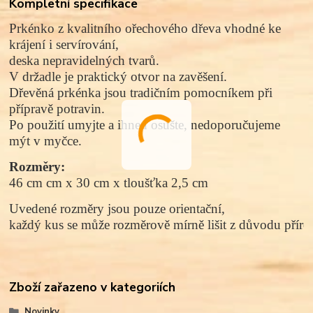
Kompletní specifikace
Prkénko z kvalitního
ořechového
dřeva vhodné ke
krájení i servírování,
d
eska nepravidelných tvarů
.
V držadle je praktický otvor na zavěšení.
Dřevěná prkénka jsou tradičním pomocníkem při
přípravě potravin.
Po použití umyjte a ihned osušte, nedoporučujeme
mýt v myčce.
Rozměry: 
46 cm cm x 30 cm x tloušťka 2,5 cm
Uvedené rozměry jsou pouze orientační, 
každý kus se může rozměrově mírně lišit z důvodu přírod
Zboží zařazeno v kategoriích
Novinky