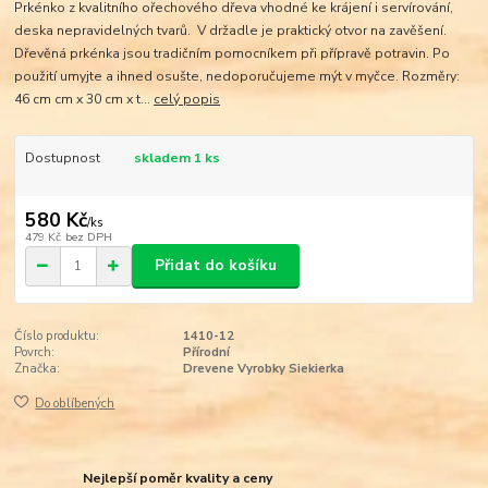
Prkénko z kvalitního ořechového dřeva vhodné ke krájení i servírování,
deska nepravidelných tvarů. V držadle je praktický otvor na zavěšení.
Dřevěná prkénka jsou tradičním pomocníkem při přípravě potravin. Po
použití umyjte a ihned osušte, nedoporučujeme mýt v myčce. Rozměry:
46 cm cm x 30 cm x t...
celý popis
Dostupnost
skladem 1 ks
580 Kč
/
ks
479 Kč
bez DPH
Přidat do košíku
Číslo produktu:
1410-12
Povrch:
Přírodní
Značka:
Drevene Vyrobky Siekierka
Do oblíbených
Nejlepší poměr kvality a ceny