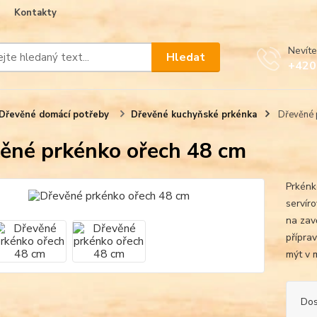
Kontakty
Nevíte
Hledat
+420
Dřevěné domácí potřeby
Dřevěné kuchyňské prkénka
Dřevěné 
ěné prkénko ořech 48 cm
Prkénk
servír
na zav
přípra
mýt v 
Dos