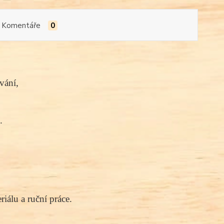
Komentáře
0
vání,
.
iálu a ruční práce.