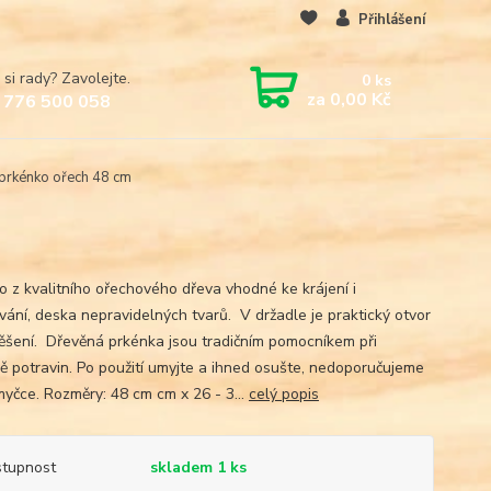
Přihlášení
 si rady? Zavolejte.
0
ks
za
0,00 Kč
 776 500 058
prkénko ořech 48 cm
o z kvalitního ořechového dřeva vhodné ke krájení i
ování, deska nepravidelných tvarů. V držadle je praktický otvor
ěšení. Dřevěná prkénka jsou tradičním pomocníkem při
vě potravin. Po použití umyjte a ihned osušte, nedoporučujeme
myčce. Rozměry: 48 cm cm x 26 - 3...
celý popis
tupnost
skladem 1 ks