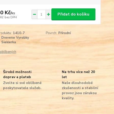
0 Kč
/
ks
Přidat do košíku
 Kč
bez DPH
roduktu:
1410-7
Povrch:
Přírodní
Drevene Vyrobky
Siekierka
oblíbených
Široké možnosti
Na trhu více než 20
doprav a plateb
let
Zvolte si své oblíbené
Naše dlouhodobé
poskytovatele služeb.
zkušenosti a stabilní
provoz jsou zárukou
kvality.