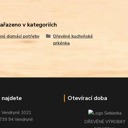
zařazeno v kategoriích
né domácí potřeby
Dřevěné kuchyňské
prkénka
 najdete
Otevírací doba
Vendryně 1021
739 94 Vendryně
DŘEVĚNÉ VÝROBKY