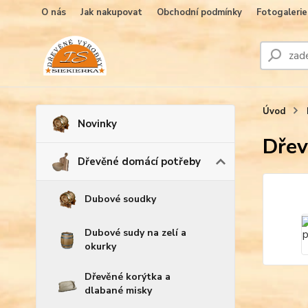
O nás
Jak nakupovat
Obchodní podmínky
Fotogalerie
Úvod
Novinky
Dřev
Dřevěné domácí potřeby
Dubové soudky
Dubové sudy na zelí a
okurky
Dřevěné korýtka a
dlabané misky