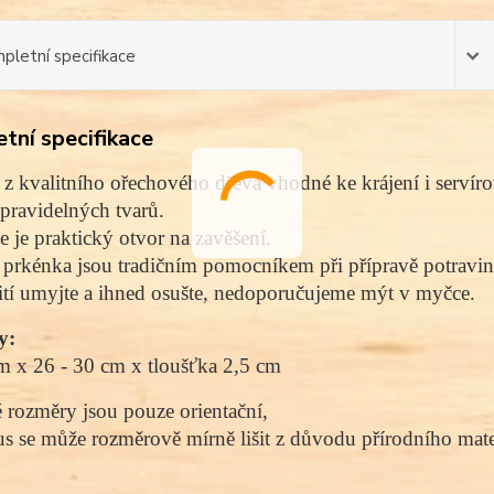
pletní specifikace
tní specifikace
 z kvalitního
ořechového
dřeva vhodné ke krájení i servíro
pravidelných tvarů
.
e je praktický otvor na zavěšení.
prkénka jsou tradičním pomocníkem při přípravě potravin
tí umyjte a ihned osušte, nedoporučujeme mýt v myčce.
y: 
 x 26 - 30 cm x tloušťka 2,5 cm
rozměry jsou pouze orientační, 
s se může rozměrově mírně lišit z důvodu přírodního mater