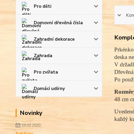
Pro děti
Kom
Domovní dřevěná čísla
Komple
Zahradní dekorace
Prkénko
Zahrada
d
eska ne
V držadl
Dřevěná 
Pro zvířata
Po použi
Domácí udírny
Rozměr
48 cm cm
Uvedené 
Novinky
každý ku
10.02.2020
Faktury