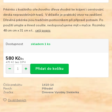
Prkénko z kvalitního ořechového dřeva vhodné ke krájení i servírování,
deska nepravidelných tvarů. V držadle je praktický otvor na zavěšení.
Dřevěná prkénka jsou tradičním pomocníkem při přípravě potravin. Po
použití umyjte a ihned osušte, nedoporučujeme mýt v myčce. Rozměry:
48 cm cm x 31 cm x t...
celý popis
Dostupnost
skladem 1 ks
580 Kč
/
ks
479 Kč
bez DPH
Přidat do košíku
Číslo produktu:
1410-14
Povrch:
Přírodní
Značka:
Drevene Vyrobky Siekierka
Do oblíbených