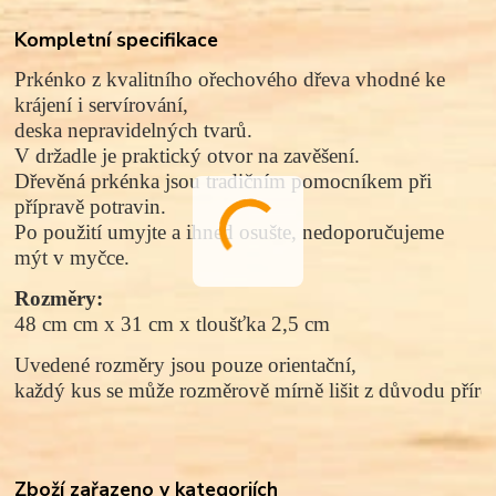
Kompletní specifikace
Prkénko z kvalitního
ořechového
dřeva vhodné ke
krájení i servírování,
d
eska nepravidelných tvarů
.
V držadle je praktický otvor na zavěšení.
Dřevěná prkénka jsou tradičním pomocníkem při
přípravě potravin.
Po použití umyjte a ihned osušte, nedoporučujeme
mýt v myčce.
Rozměry: 
48 cm cm x 31 cm x tloušťka 2,5 cm
Uvedené rozměry jsou pouze orientační, 
každý kus se může rozměrově mírně lišit z důvodu přírod
Zboží zařazeno v kategoriích