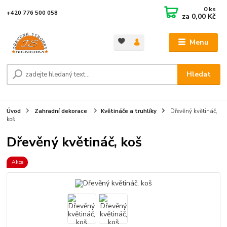
0
ks
+420 776 500 058
za
0,00 Kč
Menu
Hledat
Úvod
Zahradní dekorace
Květináče a truhlíky
Dřevěný květináč,
koš
Dřevěný květináč, koš
Akce