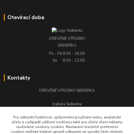
Otevírací doba
DŘEVĚNÉ VÝROBKY
SIEKIERKA
Po - Pá
8:00 - 16:00
So
8:00 - 12:00
Kontakty
DŘEVĚNÉ VÝROBKY SIEKIERKA
Izabela Siekierka
+420 776 500 058
Pro základní funkčnost, zpříjemnění používání webu, analytické
účely a v případě udělení souhlasu také pro účely cílení reklamy
stolarstwo.siekierka@seznam.cz
využíváme soubory cookies. Nastavení vlastních preferencí
cookies můžete kdykoli upravit odkazem ve spodní části stránek.