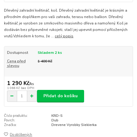
Dřevěný zahradní květináč, koš. Dřevěný zahradní květináč je krásným a
přírodním doplňkem pro vaši zahradu, terasu nebo balkon. Dřevěný
květináč je vyroben ze smrkového masivního dřeva a namořený. Koš je
dodáván bez připevněné rukojeti, stačí jej upevnit pomocí přiložených
vrutů.Vzhledem k tomu, že ...
celý popis
Dostupnost
Skladem 2 ks
Cena před
1 400 Kč
slevou
1 290 Kč
/
ks
1 066 Kč
bez DPH
Přidat do košíku
Číslo produktu:
KRD-S
Povrch:
Dub
Značka:
Drevene Vyrobky Siekierka
Do oblíbených