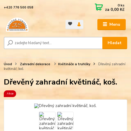
0
ks
+420 776 500 058
za
0,00 Kč
Menu
Hledat
Úvod
Zahradní dekorace
Květináče a truhlíky
Dřevěný zahradní
květináč, koš.
Dřevěný zahradní květináč, koš.
Akce