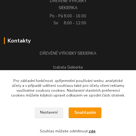
DŘEVĚNÉ VÝROBKY
SIEKIERKA
Po - Pá
8:00 - 16:00
So
8:00 - 12:00
Kontakty
DŘEVĚNÉ VÝROBKY SIEKIERKA
Izabela Siekierka
+420 776 500 058
Pro základní funkčnost, zpříjemnění používání webu, analytické
účely a v případě udělení souhlasu také pro účely cílení reklamy
stolarstwo.siekierka@seznam.cz
využíváme soubory cookies. Nastavení vlastních preferencí
cookies můžete kdykoli upravit odkazem ve spodní části stránek.
Souhlasím
Nastavení
DŘEVĚNÉ VÝROBKY SIEKIERKA © Všechna práva vyhrazena.
Souhlas můžete odmítnout
zde
.
Vytvořeno na
Eshop-rychle.cz