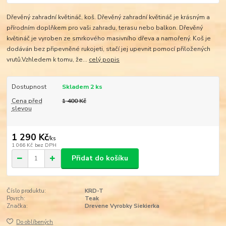
Dřevěný zahradní květináč, koš. Dřevěný zahradní květináč je krásným a
přírodním doplňkem pro vaši zahradu, terasu nebo balkon. Dřevěný
květináč je vyroben ze smrkového masivního dřeva a namořený. Koš je
dodáván bez připevněné rukojeti, stačí jej upevnit pomocí přiložených
vrutů.Vzhledem k tomu, že...
celý popis
Dostupnost
Skladem 2 ks
Cena před
1 400 Kč
slevou
1 290 Kč
/
ks
1 066 Kč
bez DPH
Přidat do košíku
Číslo produktu:
KRD-T
Povrch:
Teak
Značka:
Drevene Vyrobky Siekierka
Do oblíbených