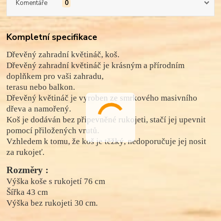
Komentáře
0
Kompletní specifikace
Dřevěný zahradní květináč, koš.
Dřevěný zahradní květináč je krásným a přírodním
doplňkem pro vaši zahradu,
terasu nebo balkon.
Dřevěný květináč je vyroben ze smrkového masivního
dřeva a namořený.
Koš je dodáván bez připevněné rukojeti, stačí jej upevnit
pomocí přiložených vrutů.
Vzhledem k tomu, že koš je těžký, nedoporučuje jej nosit
za rukojeť.
Rozměry :
Výška koše s rukojetí 76 cm
Šířka 43 cm
Výška bez rukojeti 30 cm.