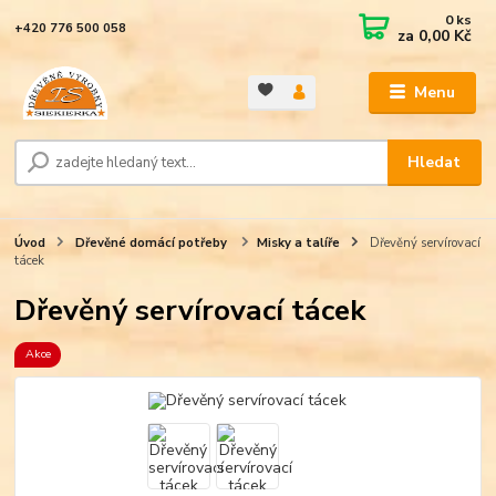
0
ks
+420 776 500 058
za
0,00 Kč
Menu
Hledat
Úvod
Dřevěné domácí potřeby
Misky a talíře
Dřevěný servírovací
tácek
Dřevěný servírovací tácek
Akce