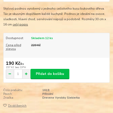
Stylový podnos vyrobený z jednoho celistvého kusu bukového dřeva.
Tác je vkusným doplňkem každé kuchyně. Podnos je ideální na ovoce,
sladkosti, hlavní chod, servírování nápojů a podobně. Rozměry:30 cm x
16 cm
celý popis
Dostupnost
Skladem 12 ks
Cena před
220 Kč
slevou
190 Kč
/
ks
157 Kč
bez DPH
Přidat do košíku
Číslo produktu:
1619
Povrch:
Přírodní
Značka:
Drevene Vyrobky Siekierka
Do oblíbených