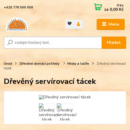
0
ks
+420 776 500 058
za
0,00 Kč
Menu
Hledat
Úvod
Dřevěné domácí potřeby
Misky a talíře
Dřevěný servírovací
tácek
Dřevěný servírovací tácek