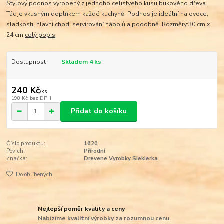
Stylový podnos vyrobený z jednoho celistvého kusu bukového dřeva.
Tác je vkusným doplňkem každé kuchyně. Podnos je ideální na ovoce,
sladkosti, hlavní chod, servírování nápojů a podobně. Rozměry:30 cm x
24 cm
celý popis
Dostupnost
Skladem 4 ks
240 Kč
/
ks
198 Kč
bez DPH
Přidat do košíku
Číslo produktu:
1620
Povrch:
Přírodní
Značka:
Drevene Vyrobky Siekierka
Do oblíbených
Nejlepší poměr kvality a ceny
Nabízíme kvalitní výrobky za rozumnou cenu.