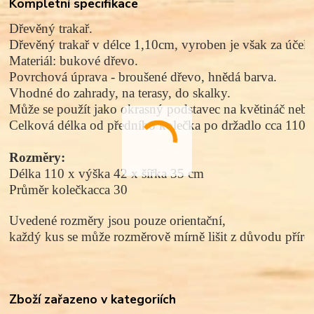
Kompletní specifikace
Dřevěný trakař. 
Dřevěný trakař v délce 1,10cm, vyroben je však za účel
Materiál: bukové dřevo.  
Povrchová úprava - broušené dřevo, 
hnědá barva.
Vhodné do zahrady, na terasy, do skalky. 
Může se použít jako okrasný podstavec na květináč nebo 
Celková délka od předního kolečka po držadlo cca 110 
Rozměry:
Délka 110 x výška 42 x šířka 35 cm
Průměr kolečkacca 30 
Uvedené rozměry jsou pouze orientační, 
každý kus se může rozměrově mírně lišit z důvodu přírod
Zboží zařazeno v kategoriích