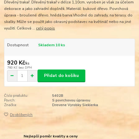
Dřevěný trakař. Dřevěný trakař v délce 1,10cm, vyroben je však za účelem
dekorace a jako zahradní doplněk. Materiál: bukové dřevo. Povrchová
úprava - broušené dřevo, hnědá barva.Vhodné do zahrady, na terasy, do
skalky. Může se použít jako okrasný podstavec na květináč nebo na jiné
využití. Celková ...
celý popis
Dostupnost
Skladem 10 ks
920 Kč
/
ks
760 Kč
bez DPH
Přidat do košíku
Číslo produktu:
5402B
Povrch:
S povrchovou úpravou
Značka:
Drevene Vyrobky Siekierka
Do oblíbených
Nejlepší poměr kvality a ceny