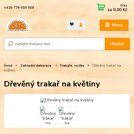
0
ks
+420 776 500 058
za
0,00 Kč
Menu
Hledat
Úvod
Zahradní dekorace
Trakaře, vozíky
Dřevěný trakař na
květiny
Dřevěný trakař na květiny