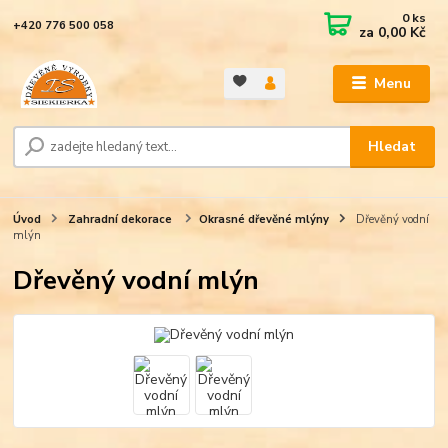
0
ks
+420 776 500 058
za
0,00 Kč
Menu
Hledat
Úvod
Zahradní dekorace
Okrasné dřevěné mlýny
Dřevěný vodní
mlýn
Dřevěný vodní mlýn