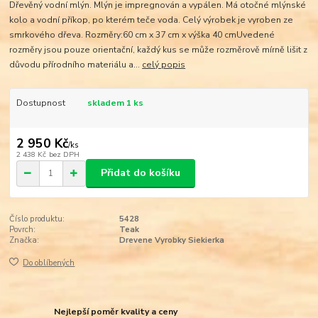
Dřevěný vodní mlýn. Mlýn je impregnován a vypálen. Má otočné mlýnské
kolo a vodní příkop, po kterém teče voda. Celý výrobek je vyroben ze
smrkového dřeva. Rozměry:60 cm x 37 cm x výška 40 cmUvedené
rozměry jsou pouze orientační, každý kus se může rozměrově mírně lišit z
důvodu přírodního materiálu a...
celý popis
Dostupnost
skladem 1 ks
2 950 Kč
/
ks
2 438 Kč
bez DPH
Přidat do košíku
Číslo produktu:
5428
Povrch:
Teak
Značka:
Drevene Vyrobky Siekierka
Do oblíbených
Nejlepší poměr kvality a ceny