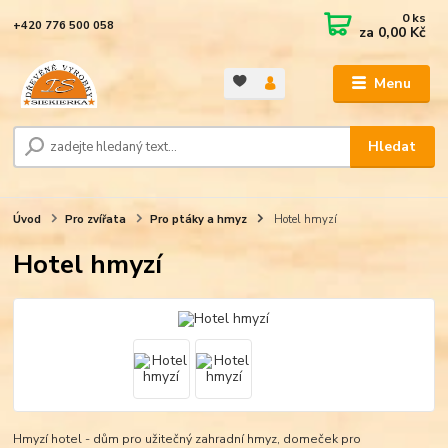
0
ks
+420 776 500 058
za
0,00 Kč
Menu
Hledat
Úvod
Pro zvířata
Pro ptáky a hmyz
Hotel hmyzí
Hotel hmyzí
Hmyzí hotel - dům pro užitečný zahradní hmyz, domeček pro