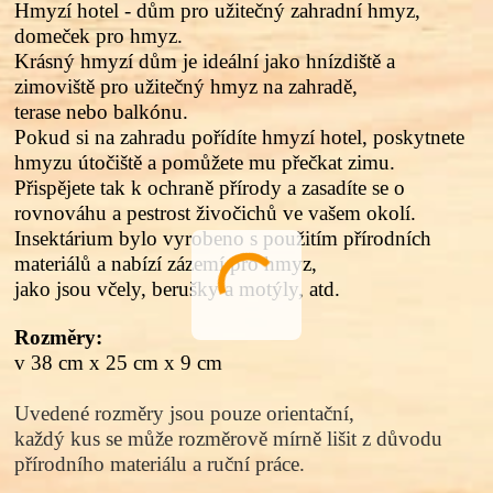
Hmyzí hotel - dům pro užitečný zahradní hmyz,
d
omeček pro hmyz.
Krásný hmyzí dům je ideální jako hnízdiště a
zimoviště pro užitečný hmyz na zahradě,
terase nebo balkónu.
Pokud si na zahradu pořídíte hmyzí hotel, poskytnete
hmyzu útočiště a pomůžete mu přečkat zimu.
Přispějete tak k ochraně přírody a zasadíte se o
rovnováhu a pestrost živočichů ve vašem okolí.
Insektárium bylo vyrobeno s použitím přírodních
materiálů a nabízí zázemí pro hmyz,
jako jsou včely, berušky a motýly, atd.
Rozměry:
v 38 cm x 25 cm x 9 cm
Uvedené rozměry jsou pouze orientační,
každý kus se může rozměrově mírně lišit z důvodu
přírodního materiálu a ruční práce.