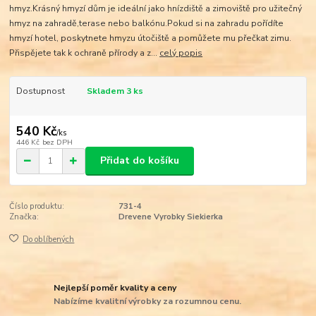
hmyz.Krásný hmyzí dům je ideální jako hnízdiště a zimoviště pro užitečný
hmyz na zahradě,terase nebo balkónu.Pokud si na zahradu pořídíte
hmyzí hotel, poskytnete hmyzu útočiště a pomůžete mu přečkat zimu.
Přispějete tak k ochraně přírody a z...
celý popis
Dostupnost
Skladem 3 ks
540 Kč
/
ks
446 Kč
bez DPH
Přidat do košíku
Číslo produktu:
731-4
Značka:
Drevene Vyrobky Siekierka
Do oblíbených
Nejlepší poměr kvality a ceny
Nabízíme kvalitní výrobky za rozumnou cenu.