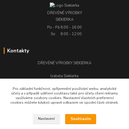
DŘEVĚNÉ VÝROBKY
SIEKIERKA
Po - Pá
8:00 - 16:00
So
8:00 - 12:00
Kontakty
DŘEVĚNÉ VÝROBKY SIEKIERKA
Izabela Siekierka
+420 776 500 058
Pro základní funkčnost, zpříjemnění používání webu, analytické
účely a v případě udělení souhlasu také pro účely cílení reklamy
stolarstwo.siekierka@seznam.cz
využíváme soubory cookies. Nastavení vlastních preferencí
cookies můžete kdykoli upravit odkazem ve spodní části stránek.
Souhlasím
Nastavení