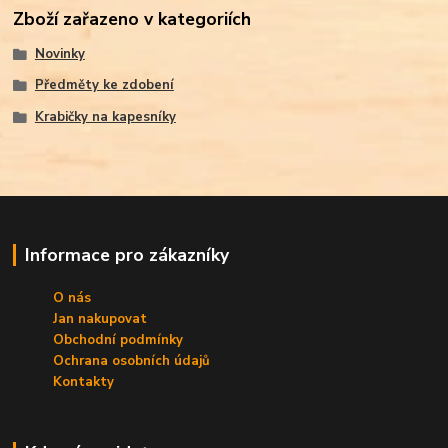
Zboží zařazeno v kategoriích
Novinky
Předměty ke zdobení
Krabičky na kapesníky
Informace pro zákazníky
O nás
Jan nakupovat
Obchodní podmínky
Ochrana osobních údajů
Kontakty