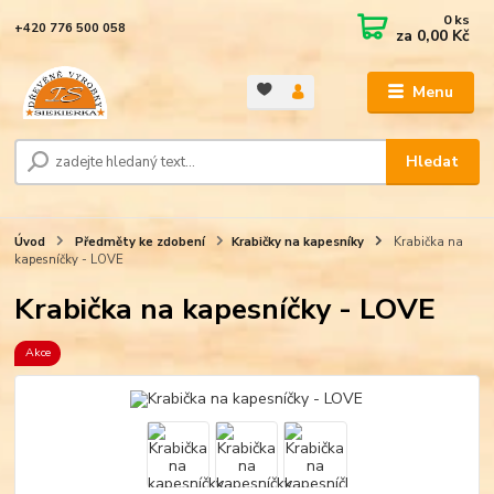
0
ks
+420 776 500 058
za
0,00 Kč
Menu
Hledat
Úvod
Předměty ke zdobení
Krabičky na kapesníky
Krabička na
kapesníčky - LOVE
Krabička na kapesníčky - LOVE
Akce