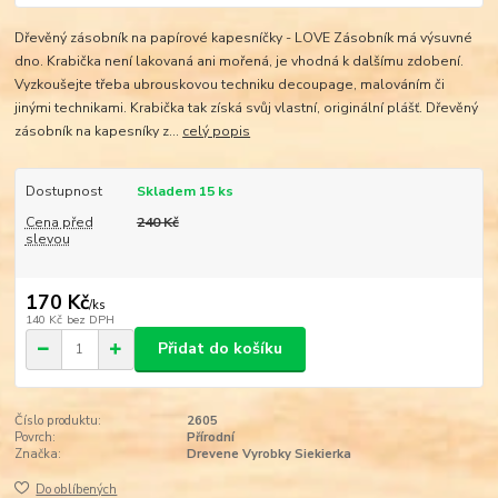
Dřevěný zásobník na papírové kapesníčky - LOVE Zásobník má výsuvné
dno. Krabička není lakovaná ani mořená, je vhodná k dalšímu zdobení.
Vyzkoušejte třeba ubrouskovou techniku decoupage, malováním či
jinými technikami. Krabička tak získá svůj vlastní, originální plášť. Dřevěný
zásobník na kapesníky z...
celý popis
Dostupnost
Skladem 15 ks
Cena před
240 Kč
slevou
170 Kč
/
ks
140 Kč
bez DPH
Přidat do košíku
Číslo produktu:
2605
Povrch:
Přírodní
Značka:
Drevene Vyrobky Siekierka
Do oblíbených