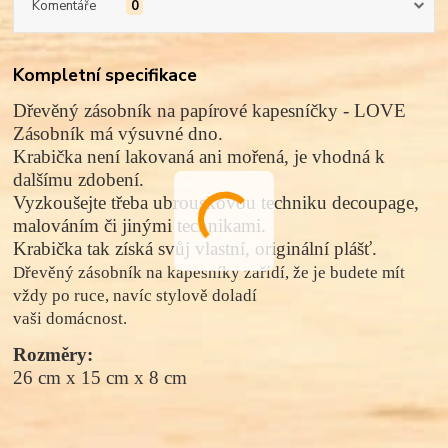
Komentáře
0
Kompletní specifikace
Dřevěný zásobník na papírové kapesníčky - LOVE
Zásobník má výsuvné dno.
Krabička není lakovaná ani mořená, je vhodná k
dalšímu zdobení.
Vyzkoušejte třeba ubrouskovou techniku decoupage,
malováním či jinými technikami.
Krabička tak získá svůj vlastní, originální plášť.
Dřevěný zásobník na kapesníky zařídí, že je budete mít
vždy po ruce, navíc stylově doladí
vaši domácnost.
Rozměry: 
26 cm x 15 cm x 8 cm