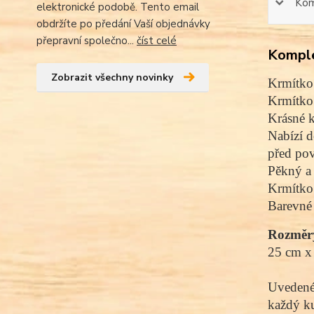
Kom
elektronické podobě. Tento email
obdržíte po předání Vaší objednávky
přepravní společno...
číst celé
Komple
Zobrazit všechny novinky
Krmítko
Krmítko 
Krásné k
Nabízí d
před pov
Pěkný a 
Krmítko 
Barevné 
Rozměr
25 cm x
Uvedené 
každý ku