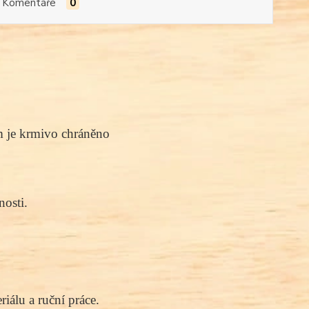
Komentáře
0
ím je krmivo chráněno 
osti.
iálu a ruční práce.