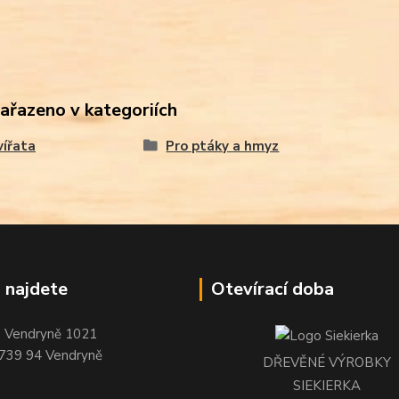
zařazeno v kategoriích
vířata
Pro ptáky a hmyz
 najdete
Otevírací doba
Vendryně 1021
739 94 Vendryně
DŘEVĚNÉ VÝROBKY
SIEKIERKA