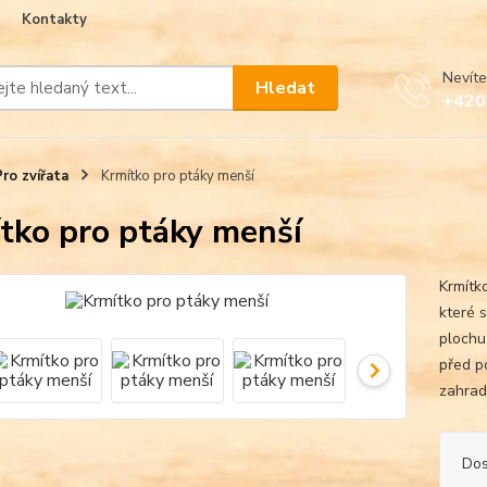
Kontakty
Nevíte
Hledat
+420
Pro zvířata
Krmítko pro ptáky menší
tko pro ptáky menší
Krmítk
které 
plochu 
před p
zahrad
Dos