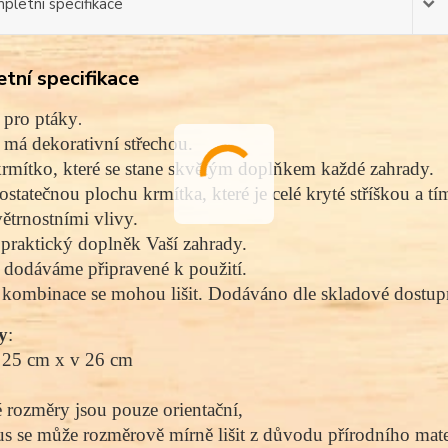
pletní specifikace
tní specifikace
 pro ptáky
.
má dekorativní střechou. 
rmítko, které se stane skvělým doplňkem každé zahrady. 
ostatečnou plochu krmítka, které je celé kryté stříškou a t
ětrnostními vlivy. 
praktický doplněk Vaší zahrady.
dodáváme připravené k použití.
kombinace se mohou lišit. Dodáváno dle skladové dostupn
y
:
 25 cm x v 26 cm
rozměry jsou pouze orientační,
s se může rozměrově mírně lišit z důvodu přírodního mater