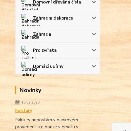
Domovní dřevěná čísla
Zahradní dekorace
Zahrada
Pro zvířata
Domácí udírny
Novinky
10.02.2020
Faktury
Faktury neposílám v papírovém
provedení, ale pouze v emailu v