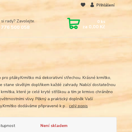
Přihlášení
 si rady? Zavolejte.
0
ks
za
0,00 Kč
 776 500 058
o pro ptáky.Krmítko má dekorativní střechou. Krásné krmítko,
se stane skvělým doplňkem každé zahrady. Nabízí dostatečnou
krmítka, které je celé kryté stříškou a tím je krmivo chráněno
ovětrnostními vlivy. Pěkný a praktický doplněk Vaší
y.Krmítko dodáváme připravené k p...
celý popis
tupnost
Není skladem