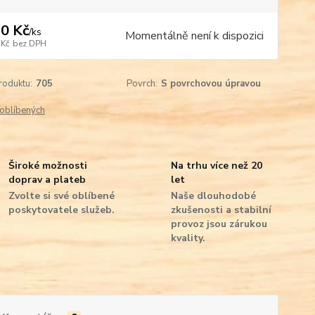
0 Kč
/
ks
Momentálně není k dispozici
 Kč
bez DPH
roduktu:
705
Povrch:
S povrchovou úpravou
oblíbených
Široké možnosti
Na trhu více než 20
doprav a plateb
let
Zvolte si své oblíbené
Naše dlouhodobé
poskytovatele služeb.
zkušenosti a stabilní
provoz jsou zárukou
kvality.