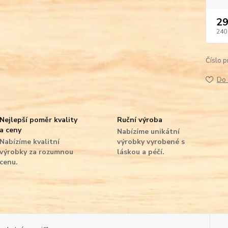
29
240
Číslo p
Do 
Nejlepší poměr kvality
Ruční výroba
a ceny
Nabízíme unikátní
Nabízíme kvalitní
výrobky vyrobené s
výrobky za rozumnou
láskou a péčí.
cenu.