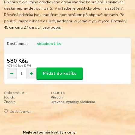
Prkénko z kvalitního ořechového dřeva vhodné ke krájení i servírování,
deska nepravidelných tvarů. V držadle je praktický otvor na zavěšení.
Dřevěná prkénka jsou tradičním pomocníkem při přípravě potravin. Po
použití umyjte a ihned osušte, nedoporučujeme mýt v myčce. Rozměry:
45 cm cm x 27 cm x t...
celý popis
Dostupnost
skladem 1 ks
580 Kč
/
ks
479 Kč
bez DPH
Přidat do košíku
Číslo produktu:
1410-13
Povrch:
Přírodní
Značka:
Drevene Vyrobky Siekierka
Do oblíbených
Nejlepší poměr kvality a ceny