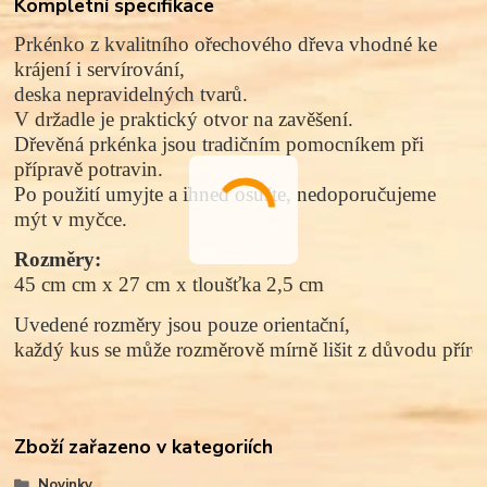
Kompletní specifikace
Prkénko z kvalitního
ořechového
dřeva vhodné ke
krájení i servírování,
d
eska nepravidelných tvarů
.
V držadle je praktický otvor na zavěšení.
Dřevěná prkénka jsou tradičním pomocníkem při
přípravě potravin.
Po použití umyjte a ihned osušte, nedoporučujeme
mýt v myčce.
Rozměry: 
45 cm cm x 27 cm x tloušťka 2,5 cm
Uvedené rozměry jsou pouze orientační, 
každý kus se může rozměrově mírně lišit z důvodu přírod
Zboží zařazeno v kategoriích
Novinky