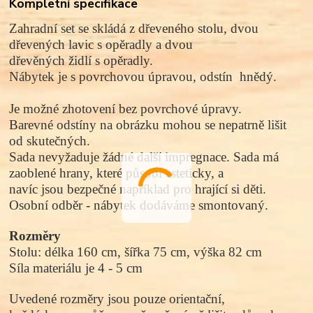
Kompletní specifikace
Zahradní set se skládá z dřeveného stolu, dvou
dřevených lavic s opěradly a dvou
dřevěných židlí s opěradly.
Nábytek je s povrchovou úpravou, odstín
hnědý
.
Je možné zhotovení bez povrchové úpravy.
Barevné odstíny na obrázku mohou se nepatrně lišit
od skutečných.
Sada nevyžaduje žádné další impregnace. Sada má
zaoblené hrany, které působí esteticky, a
navíc jsou bezpečné například pro hrající si děti.
Osobní odběr - nábytek dodáváme smontovaný.
Rozměry
Stolu: délka 160 cm, šířka 75 cm, výška 82 cm
Síla materiálu je 4 - 5 cm
Uvedené rozměry jsou pouze orientační,