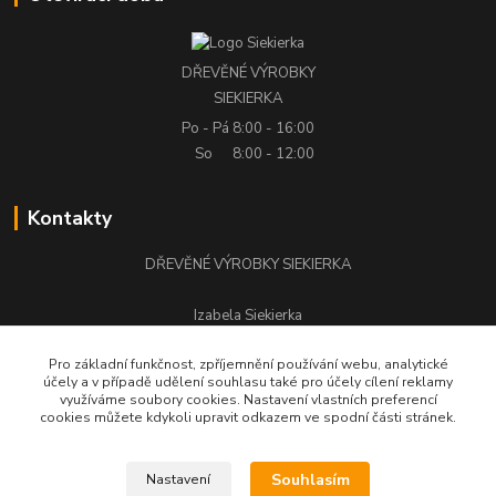
DŘEVĚNÉ VÝROBKY
SIEKIERKA
Po - Pá
8:00 - 16:00
So
8:00 - 12:00
Kontakty
DŘEVĚNÉ VÝROBKY SIEKIERKA
Izabela Siekierka
+420 776 500 058
Pro základní funkčnost, zpříjemnění používání webu, analytické
účely a v případě udělení souhlasu také pro účely cílení reklamy
stolarstwo.siekierka@seznam.cz
využíváme soubory cookies. Nastavení vlastních preferencí
cookies můžete kdykoli upravit odkazem ve spodní části stránek.
Souhlasím
Nastavení