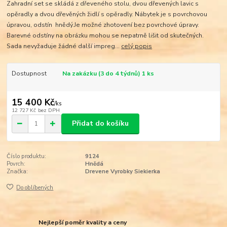
Zahradní set se skládá z dřeveného stolu, dvou dřevených lavic s
opěradly a dvou dřevěných židlí s opěradly. Nábytek je s povrchovou
úpravou, odstín hnědý.Je možné zhotovení bez povrchové úpravy.
Barevné odstíny na obrázku mohou se nepatrně lišit od skutečných.
Sada nevyžaduje žádné další impreg...
celý popis
Dostupnost
Na zakázku (3 do 4 týdnů) 1 ks
15 400 Kč
/
ks
12 727 Kč
bez DPH
Přidat do košíku
Číslo produktu:
9124
Povrch:
Hnědá
Značka:
Drevene Vyrobky Siekierka
Do oblíbených
Nejlepší poměr kvality a ceny