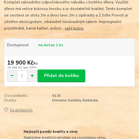
Komplet zahradního odpočinkového nábytku z tvrdého dřeva. Využité
dřevo má velice krásnou kresbu a je dostatečně kvalitní. Tento komplet
se sestává ze stolu 2m a dvou lavic 2m s opěradly a 2 židle.Povrch je
ošetřen ekologickým, zdravotně nezávadným lakem. Impregnační
prostředek, barva kaštan, průsvi...
celý popis
Dostupnost
na dotaz 1 ks
19 900 Kč
/
ks
16 446 Kč
bez DPH
Přidat do košíku
Číslo produktu:
9125
Značka:
Drevene Vyrobky Siekierka
Do oblíbených
Nejlepší poměr kvality a ceny
Nabízíme kvalitní výrobky za rozumnou cenu.