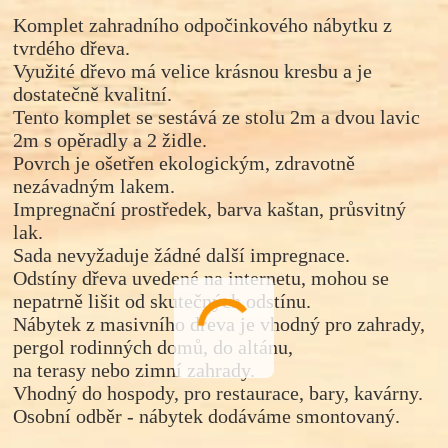
Komplet zahradního odpočinkového nábytku z
tvrdého dřeva.
Využité dřevo má velice krásnou kresbu a je
dostatečně kvalitní.
Tento komplet se sestává ze stolu 2m a dvou lavic
2m s opěradly a 2
židle.
Povrch je ošetřen ekologickým, zdravotně
nezávadným lakem.
Impregnační prostředek, barva
kaštan
, průsvitný
lak.
Sada nevyžaduje žádné další impregnace.
Odstíny dřeva uvedené na internetu, mohou se
nepatrně lišit od skutečných odstínu.
Nábytek z masivního dřeva je vhodný pro zahrady,
pergol rodinných domů, do altánu,
na terasy nebo zimní zahrady.
Vhodný do hospody, pro restaurace, bary, kavárny.
Osobní odběr - nábytek dodáváme smontovaný.