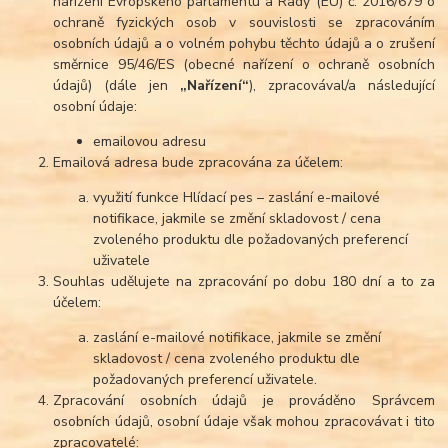
nařízení Evropského parlamentu a Rady (EU) č. 2016/679 o
ochraně fyzických osob v souvislosti se zpracováním
osobních údajů a o volném pohybu těchto údajů a o zrušení
směrnice 95/46/ES (obecné nařízení o ochraně osobních
údajů) (dále jen
„Nařízení“
), zpracovával/a následující
osobní údaje:
emailovou adresu
Emailová adresa bude zpracována za účelem:
využití funkce Hlídací pes – zaslání e-mailové
notifikace, jakmile se změní skladovost / cena
zvoleného produktu dle požadovaných preferencí
uživatele
Souhlas udělujete na zpracování po dobu 180 dní a to za
účelem:
zaslání e-mailové notifikace, jakmile se změní
skladovost / cena zvoleného produktu dle
požadovaných preferencí uživatele.
Zpracování osobních údajů je prováděno Správcem
osobních údajů, osobní údaje však mohou zpracovávat i tito
zpracovatelé: