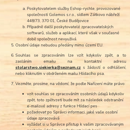
Poskytovatelem služby Eshop-rychle, provozované
společností Golemos s.r.o., sídlem Zátkovo nábřeží
448/73, 370 01, České Budějovice
Případně další poskytovatelé zpracovatelských
softwarů, služeb a aplikací, které však v současné
době společnost nevyužívá.
Osobní údaje nebudou předány mimo území EU.
Souhlas se zpracováním lze vzít kdykoliv zpět, a to
zasláním emailu na kontaktní adresu
stolarstwo.siekierka@seznam.cz
s žádostí o odhlášení,
nebo kliknutím v obdrženém mailu Hlídacího psa.
Vezměte, prosíme, na vědomí, že podle Nařízení máte právo:
vzít souhlas se zpracováním osobních údajů kdykoliv
zpět, toto zpětvzetí bude mít za následek odstranění
e-mailové adresy z funkce Hlídací pes
požadovat po Správci informaci, jaké vaše osobní
údaje zpracovává
vyžádat si u Správce přístup k vašim zpracovávaným