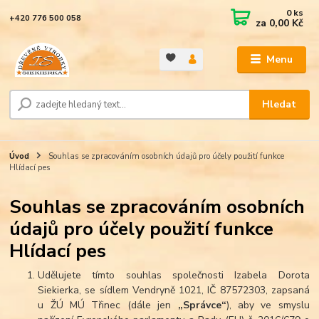
0
ks
+420 776 500 058
za
0,00 Kč
Menu
Hledat
Úvod
Souhlas se zpracováním osobních údajů pro účely použití funkce
Hlídací pes
Souhlas se zpracováním osobních
údajů pro účely použití funkce
Hlídací pes
Udělujete tímto souhlas společnosti Izabela Dorota
Siekierka, se sídlem Vendryně 1021, IČ 87572303, zapsaná
u ŽÚ MÚ Třinec (dále jen
„Správce“
), aby ve smyslu