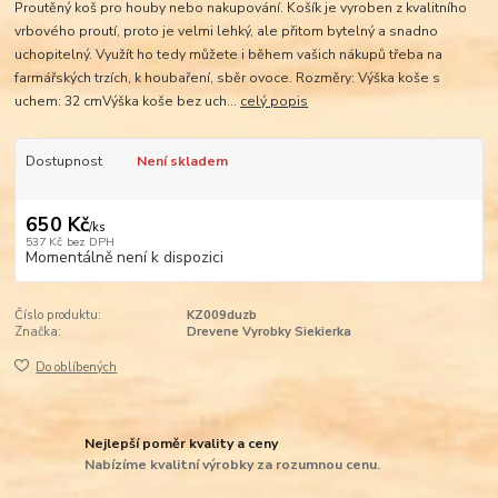
Proutěný koš pro houby nebo nakupování. Košík je vyroben z kvalitního
vrbového proutí, proto je velmi lehký, ale přitom bytelný a snadno
uchopitelný. Využít ho tedy můžete i během vašich nákupů třeba na
farmářských trzích, k houbaření, sběr ovoce. Rozměry: Výška koše s
uchem: 32 cmVýška koše bez uch...
celý popis
Dostupnost
Není skladem
650 Kč
/
ks
537 Kč
bez DPH
Momentálně není k dispozici
Číslo produktu:
KZ009duzb
Značka:
Drevene Vyrobky Siekierka
Do oblíbených
Nejlepší poměr kvality a ceny
Nabízíme kvalitní výrobky za rozumnou cenu.