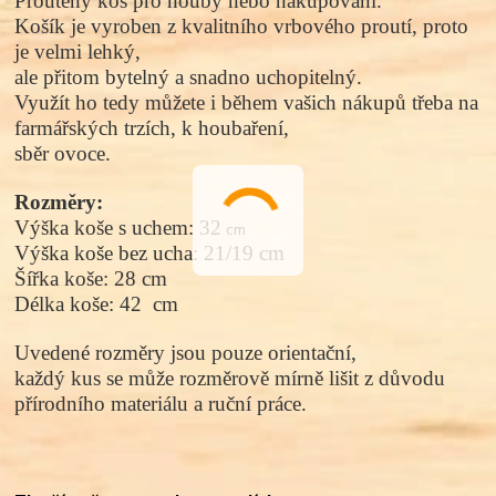
Proutěný koš pro houby nebo nakupování.
Košík je vyroben z kvalitního vrbového proutí, proto
je velmi lehký,
ale přitom bytelný a snadno uchopitelný.
Využít ho tedy můžete i během vašich nákupů třeba na
farmářských trzích, k houbaření,
sběr ovoce.
Rozměry:
Výška koše s uchem: 32
cm
Výška koše bez ucha: 21/19 cm
Šířka koše: 28 cm
Délka koše: 42 cm
Uvedené rozměry jsou pouze orientační,
každý kus se může rozměrově mírně lišit z důvodu
přírodního materiálu a ruční práce.