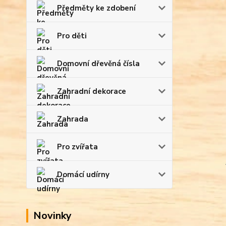
Předměty ke zdobení
Pro děti
Domovní dřevěná čísla
Zahradní dekorace
Zahrada
Pro zvířata
Domácí udírny
Novinky