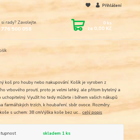
Přihlášení
 si rady? Zavolejte.
0
ks
za
0,00 Kč
 776 500 058
ošík
ný koš pro houby nebo nakupování. Košík je vyroben z
ího vrbového proutí, proto je velmi lehký, ale přitom bytelný a
 uchopitelný. Využít ho tedy můžete i během vašich nákupů
na farmářských trzích, k houbaření, sběr ovoce. Rozměry:
koše s uchem: 38 cmVýška koše bez uc...
celý popis
tupnost
skladem 1 ks