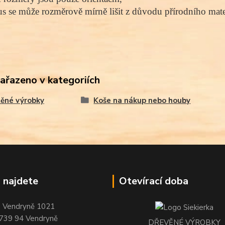
s se může rozměrově mírně lišit z důvodu přírodního mater
zařazeno v kategoriích
ěné výrobky
Koše na nákup nebo houby
 najdete
Otevírací doba
Vendryně 1021
739 94 Vendryně
DŘEVĚNÉ VÝROBKY