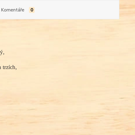
Komentáře
0
ý,
 trzích,