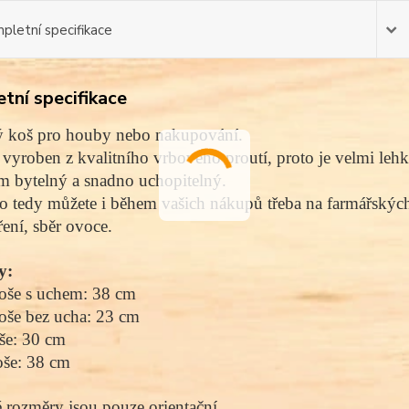
pletní specifikace
tní specifikace
ý koš pro houby nebo nakupování.
 vyroben z kvalitního vrbového proutí, proto je velmi lehk
om bytelný a snadno uchopitelný.
o tedy můžete i během vašich nákupů třeba na farmářských
ení, sběr ovoce.
y:
oše s uchem: 38 cm
oše bez ucha: 23 cm
še: 30 cm
oše: 38 cm
rozměry jsou pouze orientační,