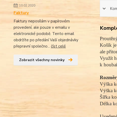
10.02.2020
Kom
Faktury
Faktury neposílám v papírovém
Komple
provedení, ale pouze v emailu v
elektronické podobě. Tento email
Proutěn
obdržíte po předání Vaší objednávky
Košík je
přepravní společno...
číst celé
ale přit
Využít h
Zobrazit všechny novinky
k houbař
Rozměr
Výška k
Výška k
Šířka ko
Délka k
Uvedené 