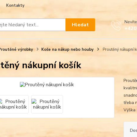
Kontakty
Nevíte
Hledat
+420
Proutěné výrobky
Koše na nákup nebo houby
Proutěný nákupní k
těný nákupní košík
Proutě
kvalitn
snadno
třeba 
Výška 
Dos