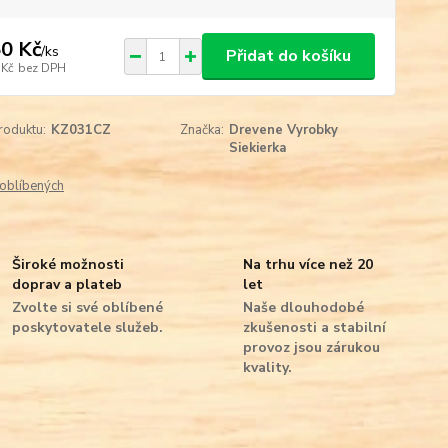
0 Kč
/
ks
Přidat do košíku
 Kč
bez DPH
roduktu:
KZ031CZ
Značka:
Drevene Vyrobky
Siekierka
oblíbených
Široké možnosti
Na trhu více než 20
doprav a plateb
let
Zvolte si své oblíbené
Naše dlouhodobé
poskytovatele služeb.
zkušenosti a stabilní
provoz jsou zárukou
kvality.