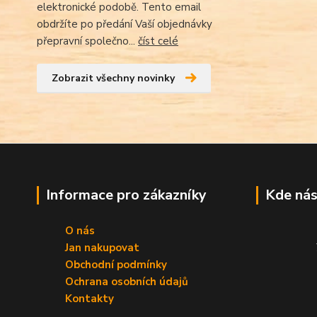
elektronické podobě. Tento email
obdržíte po předání Vaší objednávky
přepravní společno...
číst celé
Zobrazit všechny novinky
Informace pro zákazníky
Kde nás
O nás
Jan nakupovat
Obchodní podmínky
Ochrana osobních údajů
Kontakty