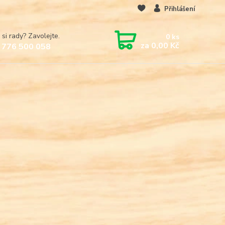
Přihlášení
 si rady? Zavolejte.
0
ks
za
0,00 Kč
 776 500 058